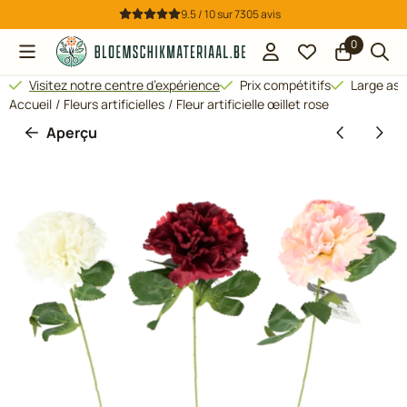
Préférences de cookies disponibles. Choisissez les paramètres
9.5 / 10
sur
7305
avis
0
Visitez notre centre d’expérience
Prix compétitifs
Large ass
Accueil
/
Fleurs artificielles
/
Fleur artificielle œillet rose
Aperçu