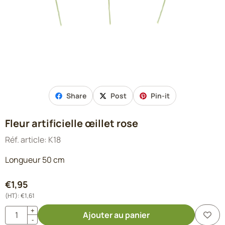
Share
Post
Pin-it
Fleur artificielle œillet rose
Réf. article:
K18
Longueur 50 cm
€
1,95
(HT):
€
1,61
Quantité
+
Ajouter au panier
-