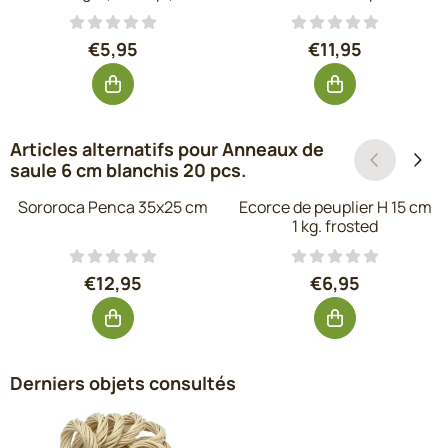
Prix: 5,95, hors TVA : 4,92
Prix: 11,95, hors
€5,95
€11,95
Articles alternatifs pour
Anneaux de
saule 6 cm blanchis 20 pcs.
Sororoca Penca 35x25 cm
Ecorce de peuplier H 15 cm
1 kg. frosted
Prix: 12,95, hors TVA : 10,70
Prix: 6,95, hors 
€12,95
€6,95
Derniers objets consultés