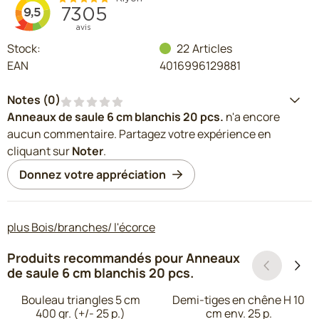
Stock:
22
Articles
EAN
4016996129881
Notes (
0
)
Anneaux de saule 6 cm blanchis 20 pcs.
n'a encore
aucun commentaire. Partagez votre expérience en
cliquant sur
Noter
.
Donnez votre appréciation
plus Bois/branches/ l'écorce
Produits recommandés pour
Anneaux
de saule 6 cm blanchis 20 pcs.
Bouleau triangles 5 cm
Demi-tiges en chêne H 10
400 gr. (+/- 25 p.)
cm env. 25 p.