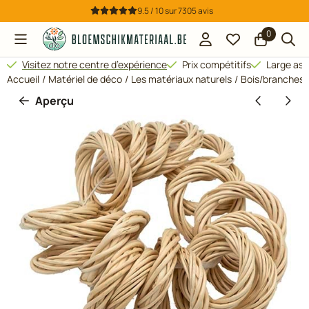
Préférences de cookies disponibles. Choisissez les paramètres
9.5 / 10
sur
7305
avis
0
Visitez notre centre d’expérience
Prix compétitifs
Large ass
Accueil
/
Matériel de déco
/
Les matériaux naturels
/
Bois/branches/ 
Aperçu