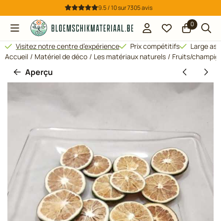
Préférences de cookies disponibles. Choisissez les paramètres
9.5 / 10
sur
7305
avis
0
Visitez notre centre d’expérience
Prix compétitifs
Large ass
Accueil
/
Matériel de déco
/
Les matériaux naturels
/
Fruits/champig
Aperçu