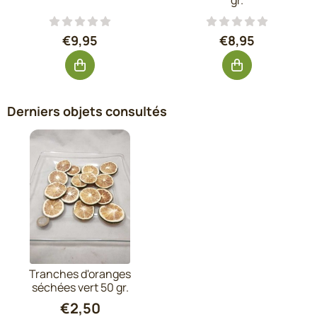
gr.
Prix: 9,95, hors TVA : 8,22
Prix: 8,95, hors 
€9,95
€8,95
Derniers objets consultés
Tranches d'oranges
séchées vert 50 gr.
€
2,50