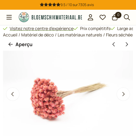
Préférences de cookies disponibles. Choisissez les paramètres
9.5 / 10
sur
7305
avis
0
Visitez notre centre d’expérience
Prix compétitifs
Large ass
Accueil
/
Matériel de déco
/
Les matériaux naturels
/
Fleurs séchées
Aperçu