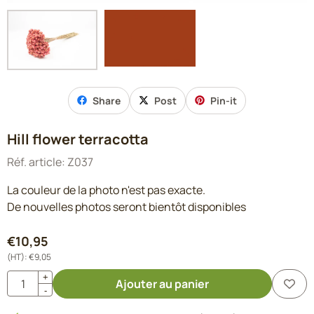
Share
Post
Pin-it
Hill flower terracotta
Réf. article:
Z037
La couleur de la photo n'est pas exacte.
De nouvelles photos seront bientôt disponibles
€
10,95
(HT):
€
9,05
Quantité
+
Ajouter au panier
-