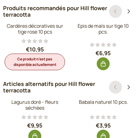
Produits recommandés pour
Hill flower
terracotta
Cardères décoratives sur
Epis de maïs sur tige 10
tige rose 10 pcs
pcs.
Prix: 10,95, hors TVA : 9,05
€10,95
Prix: 6,95, hors 
€6,95
Ce produit n'est pas
disponible actuellement
Articles alternatifs pour
Hill flower
terracotta
Lagurus doré - fleurs
Babala naturel 10 pcs.
séchées
Prix: 9,95, hors TVA : 8,22
Prix: 3,95, hors
€9,95
€3,95