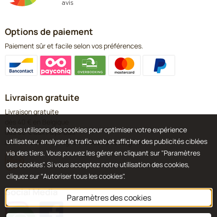
Options de paiement
Paiement sûr et facile selon vos préférences.
Livraison gratuite
Livraison gratuite
dès 40 € en Belgique
Nous utilisons des cookies pour optimiser votre expérience
dès 60 € aux Pays-Bas
utilisateur, analyser le trafic web et afficher des publicités ciblées
dès 120 € en Allemagne & au Luxembourg
via des tiers. Vous pouvez les gérer en cliquant sur "Paramètres
des cookies". Si vous acceptez notre utilisation des cookies,
cliquez sur "Autoriser tous les cookies".
Social Media
Paramètres des cookies