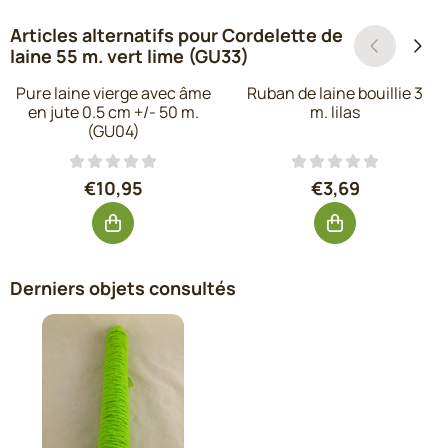
Articles alternatifs pour
Cordelette de
laine 55 m. vert lime (GU33)
Pure laine vierge avec âme
Ruban de laine bouillie 3
en jute 0.5 cm +/- 50 m.
m. lilas
(GU04)
Prix: 10,95, hors TVA : 9,05
Prix: 3,69, hors
€10,95
€3,69
Derniers objets consultés