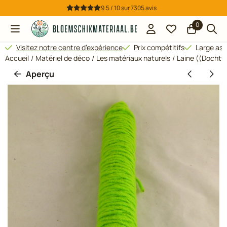
Préférences de cookies disponibles. Choisissez les paramètres
9.5 / 10
sur
7305
avis
0
Visitez notre centre d’expérience
Prix compétitifs
Large ass
Accueil
/
Matériel de déco
/
Les matériaux naturels
/
Laine ((Dochtf
Aperçu