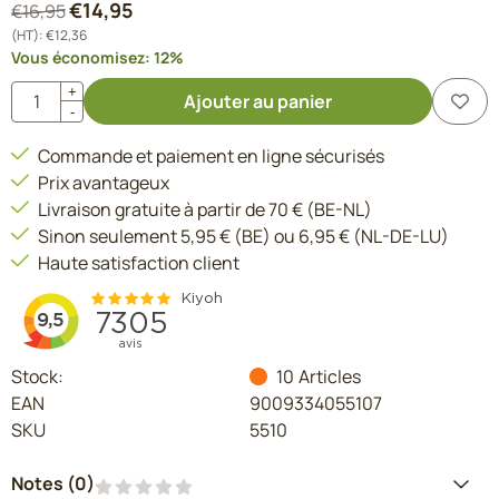
€
14,95
€
16,95
(HT):
€
12,36
Vous économisez:
12
%
Quantité
+
Ajouter au panier
-
Commande et paiement en ligne sécurisés
Prix avantageux
Livraison gratuite à partir de 70 € (BE-NL)
Sinon seulement 5,95 € (BE) ou 6,95 € (NL-DE-LU)
Haute satisfaction client
Stock:
10
Articles
EAN
9009334055107
SKU
5510
Notes (
0
)