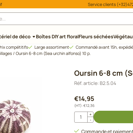
 ou autorisez tous les cookies.
if
Service clients (+32)472
ériel de déco
Boîtes DIY art floral
Fleurs séchées
Végétaux
rix compétitifs
Large assortiment
Commandé avant 15h, expédié
illages
/
Oursin 6-8 cm (Sea urchin alfonso) 10 p.
Oursin 6-8 cm (S
Réf. article:
B2.5.04
€
14,95
(HT):
€
12,36
Quantité
+
-
Commande et paiement 