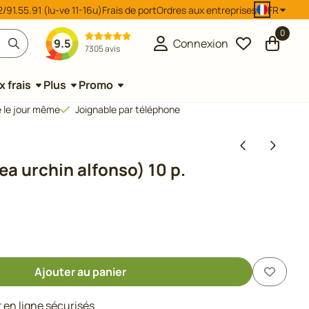
/91.55.91 (lu-ve 11-16u)
Frais de port
Ordres aux entreprises
FR
0
9.5
Connexion
7305 avis
 frais
Plus
Promo
 le jour même
Joignable par téléphone
ea urchin alfonso) 10 p.
Ajouter au panier
en ligne sécurisés