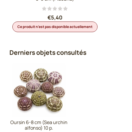
Prix: 5,40, hors TVA : 4,46
€5,40
Ce produit n'est pas disponible actuellement
Derniers objets consultés
Oursin 6-8 cm (Sea urchin
alfonso) 10 p.