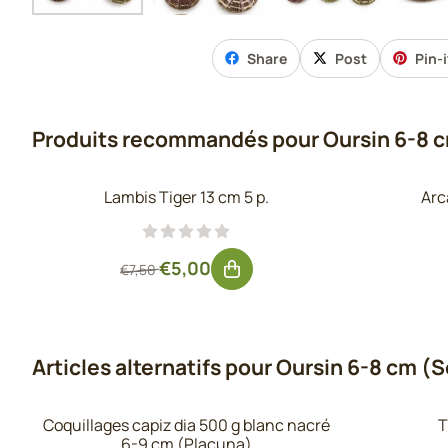
Share
Post
Pin-i
Produits recommandés pour
Oursin 6-8 c
Lambis Tiger 13 cm 5 p.
Arc
Par7,50 pour 5,00, hors TVA : 4,13
€5,00
€7,50
Articles alternatifs pour
Oursin 6-8 cm (Se
Coquillages capiz dia 500 g blanc nacré
T
6-9 cm (Placuna)