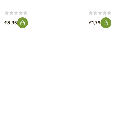
Prix: 8,95, hors TVA : 7,40
Prix: 1,79, h
€8,95
€1,79