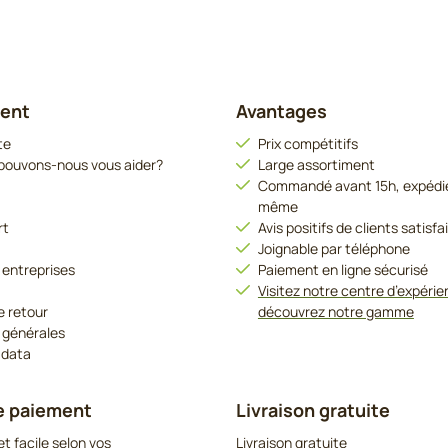
ient
Avantages
te
Prix compétitifs
ouvons-nous vous aider?
Large assortiment
Commandé avant 15h, expédié 
même
rt
Avis positifs de clients satisfa
Joignable par téléphone
 entreprises
Paiement en ligne sécurisé
Visitez notre centre d’expérie
e retour
découvrez notre gamme
 générales
 data
e paiement
Livraison gratuite
t facile selon vos
Livraison gratuite