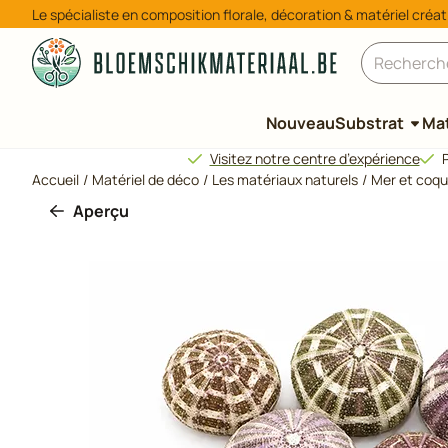
Préférences de cookies disponibles. Choisissez les paramètres
Le spécialiste en composition florale, décoration & matériel créat
Rechercher
Nouveau
Substrat
Mat
Visitez notre centre d’expérience
P
Accueil
/
Matériel de déco
/
Les matériaux naturels
/
Mer et coqu
Aperçu