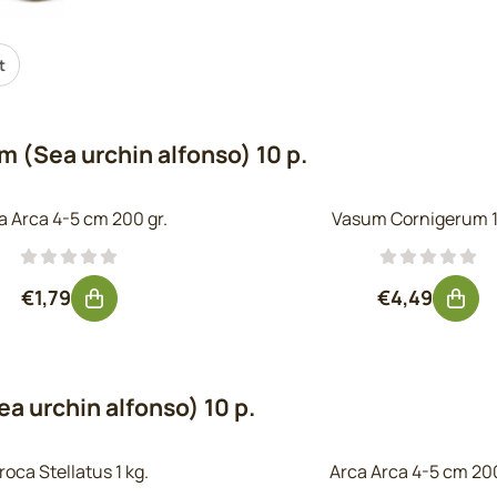
t
m (Sea urchin alfonso) 10 p.
a Arca 4-5 cm 200 gr.
Vasum Cornigerum 1
Prix: 1,79, hors TVA : 1,48
Prix: 4,49, 
€1,79
€4,49
a urchin alfonso) 10 p.
roca Stellatus 1 kg.
Arca Arca 4-5 cm 200