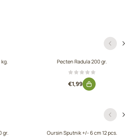
 kg.
Pecten Radula 200 gr.
hors TVA : 3,71
Prix: 1,99, hors TVA : 1,64
€1,99
 gr.
Oursin Sputnik +/- 6 cm 12 pcs.