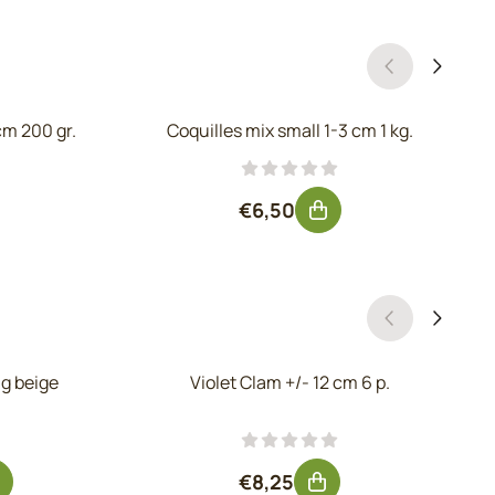
cm 200 gr.
Coquilles mix small 1-3 cm 1 kg.
hors TVA : 2,14
Prix: 6,50, hors TVA : 5,37
€6,50
ng beige
Violet Clam +/- 12 cm 6 p.
ur 10,50, hors TVA : 8,68
Prix: 8,25, hors TVA : 6,82
€8,25