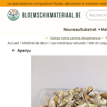
Préférences de cookies disponibles. Choisissez les paramètres
Le spécialiste en composition florale, décoration & matériel créat
Rechercher
Nouveau
Substrat
Mat
Visitez notre centre d’expérience
P
Accueil
/
Matériel de déco
/
Les matériaux naturels
/
Mer et coqu
Aperçu