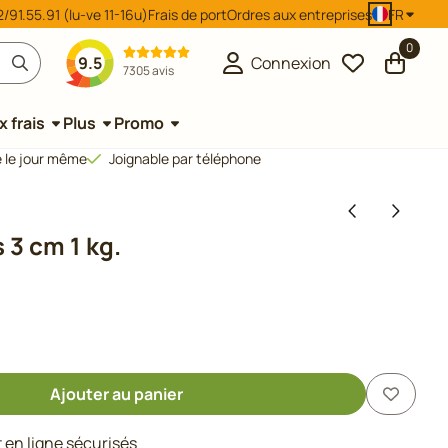
/91.55.91 (lu-ve 11-16u)
Frais de port
Ordres aux entreprises
FR
0
9.5
Connexion
7305 avis
 frais
Plus
Promo
 le jour même
Joignable par téléphone
3 cm 1 kg.
Ajouter au panier
en ligne sécurisés