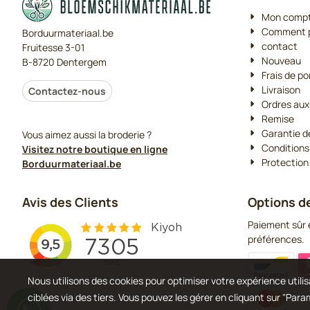
Mon comp
Comment p
Borduurmateriaal.be
contact
Fruitesse 3-01
Nouveau
B-8720 Dentergem
Frais de po
Livraison
Contactez-nous
Ordres aux
Remise
Garantie d
Vous aimez aussi la broderie ?
Conditions
Visitez notre boutique en ligne
Protection
Borduurmateriaal.be
Avis des Clients
Options d
Paiement sûr e
préférences.
Nous utilisons des cookies pour optimiser votre expérience utilisa
ciblées via des tiers. Vous pouvez les gérer en cliquant sur "Par