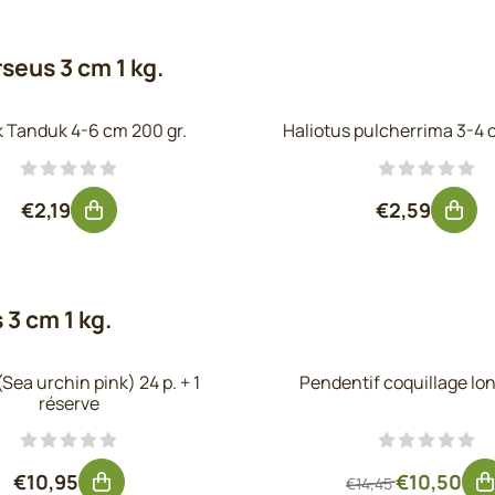
seus 3 cm 1 kg.
 Tanduk 4-6 cm 200 gr.
Haliotus pulcherrima 3-4 
Prix: 2,19, hors TVA : 1,81
Prix: 2,59, 
€2,19
€2,59
3 cm 1 kg.
Sea urchin pink) 24 p. + 1
Pendentif coquillage lo
réserve
Prix: 10,95, hors TVA : 9,05
Par14,45 po
€10,95
€10,50
€14,45