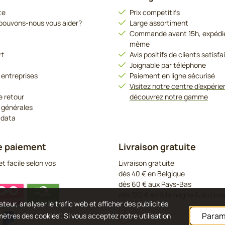
te
Prix compétitifs
ouvons-nous vous aider?
Large assortiment
Commandé avant 15h, expédié 
même
rt
Avis positifs de clients satisfa
Joignable par téléphone
 entreprises
Paiement en ligne sécurisé
Visitez notre centre d’expérie
e retour
découvrez notre gamme
 générales
 data
e paiement
Livraison gratuite
t facile selon vos
Livraison gratuite
dès 40 € en Belgique
dès 60 € aux Pays-Bas
dès 120 € en Allemagne & au Lu
teur, analyser le trafic web et afficher des publicités
Param
amètres des cookies". Si vous acceptez notre utilisation