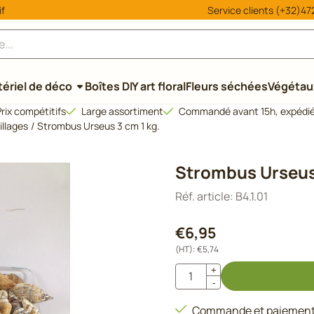
 ou autorisez tous les cookies.
if
Service clients (+32)472
ériel de déco
Boîtes DIY art floral
Fleurs séchées
Végétaux
rix compétitifs
Large assortiment
Commandé avant 15h, expédié
illages
/
Strombus Urseus 3 cm 1 kg.
Strombus Urseus 
Réf. article:
B4.1.01
€
6,95
(HT):
€
5,74
Quantité
+
-
Commande et paiement 