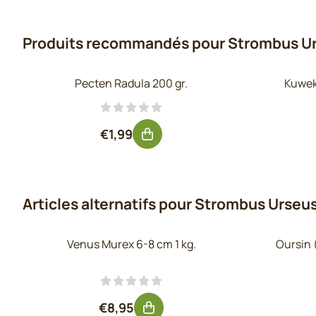
Produits recommandés pour
Strombus Ur
Pecten Radula 200 gr.
Kuwek
Prix: 1,99, hors TVA : 1,64
€1,99
Articles alternatifs pour
Strombus Urseus 
Venus Murex 6-8 cm 1 kg.
Oursin (
Prix: 8,95, hors TVA : 7,40
€8,95