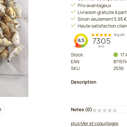
Prix avantageux
Livraison gratuite à part
Sinon seulement 5,95 €
Haute satisfaction clien
Stock:
17
EAN
87151
SKU
2536
Description
Notes (
0
)
t
plus Mer et coquillages