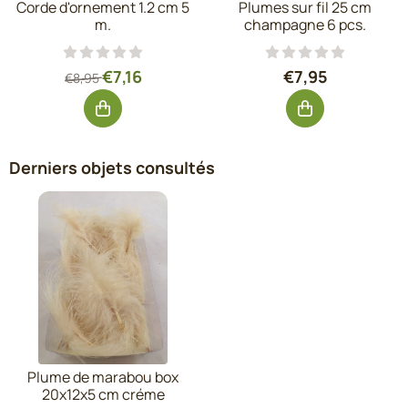
Corde d'ornement 1.2 cm 5
Plumes sur fil 25 cm
m.
champagne 6 pcs.
Par8,95 pour 7,16, hors TVA : 5,92
Prix: 7,95, hors 
€7,16
€7,95
€8,95
Derniers objets consultés
Plume de marabou box
20x12x5 cm créme