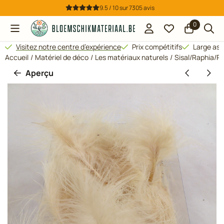
Préférences de cookies disponibles. Choisissez les paramètres
9.5 / 10
sur
7305
avis
0
Visitez notre centre d’expérience
Prix compétitifs
Large ass
Accueil
/
Matériel de déco
/
Les matériaux naturels
/
Sisal/Raphia/P
Aperçu