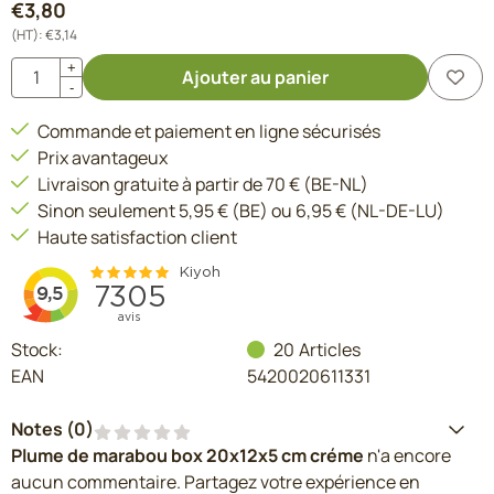
€
3,80
(HT):
€
3,14
Quantité
+
Ajouter au panier
-
Commande et paiement en ligne sécurisés
Prix avantageux
Livraison gratuite à partir de 70 € (BE-NL)
Sinon seulement 5,95 € (BE) ou 6,95 € (NL-DE-LU)
Haute satisfaction client
Stock:
20
Articles
EAN
5420020611331
Notes (
0
)
Plume de marabou box 20x12x5 cm créme
n'a encore
aucun commentaire. Partagez votre expérience en