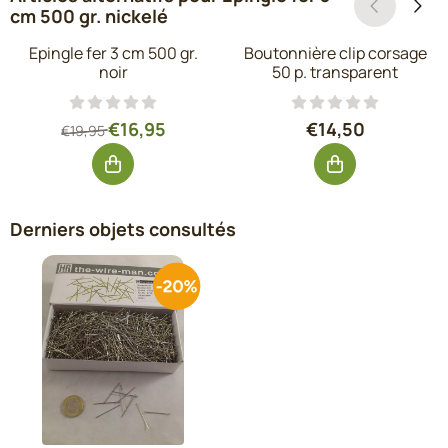
cm 500 gr. nickelé
Epingle fer 3 cm 500 gr.
Boutonnière clip corsage
noir
50 p. transparent
Par19,95 pour 16,95, hors TVA : 14,01
Prix: 14,50, hors
€16,95
€14,50
€19,95
Derniers objets consultés