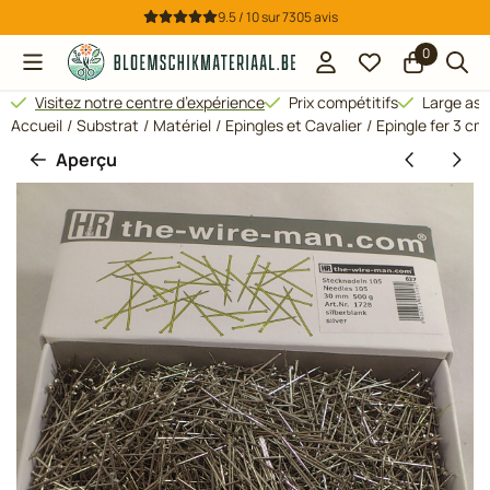
Préférences de cookies disponibles. Choisissez les paramètres
9.5 / 10
sur
7305
avis
0
Visitez notre centre d’expérience
Prix compétitifs
Large ass
Accueil
/
Substrat
/
Matériel
/
Epingles et Cavalier
/
Epingle fer 3 cm
Aperçu