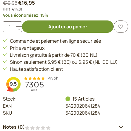
€
16,95
€
19,95
(HT):
€
14,01
Vous économisez:
15
%
Quantité
+
Ajouter au panier
-
Commande et paiement en ligne sécurisés
Prix avantageux
Livraison gratuite à partir de 70 € (BE-NL)
Sinon seulement 5,95 € (BE) ou 6,95 € (NL-DE-LU)
Haute satisfaction client
Stock:
15
Articles
EAN
5420020641284
SKU
5420020641284
Notes (
0
)