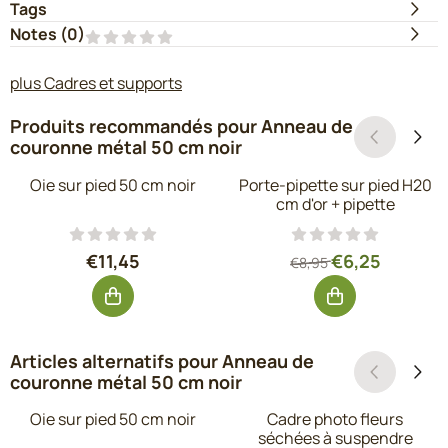
Tags
Notes (
0
)
plus Cadres et supports
Produits recommandés pour
Anneau de
couronne métal 50 cm noir
Oie sur pied 50 cm noir
Porte-pipette sur pied H20
cm d'or + pipette
Prix: 11,45, hors TVA : 9,46
Par8,95 pour 6,2
€11,45
€6,25
€8,95
Articles alternatifs pour
Anneau de
couronne métal 50 cm noir
Oie sur pied 50 cm noir
Cadre photo fleurs
séchées à suspendre