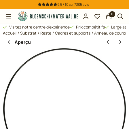
Préférences de cookies disponibles. Choisissez les paramètres
9.5 / 10
sur
7305
avis
0
Visitez notre centre d’expérience
Prix compétitifs
Large ass
Accueil
/
Substrat
/
Reste
/
Cadres et supports
/
Anneau de couronn
Aperçu