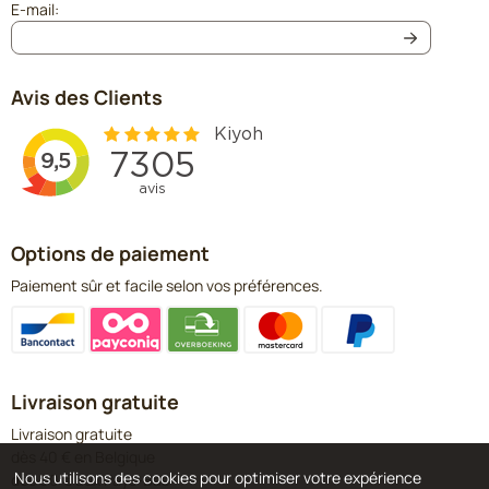
Saisissez votre adresse e-mail pour la newsletter
E-mail:
Avis des Clients
Options de paiement
Paiement sûr et facile selon vos préférences.
Livraison gratuite
Livraison gratuite
dès 40 € en Belgique
Nous utilisons des cookies pour optimiser votre expérience
dès 60 € aux Pays-Bas