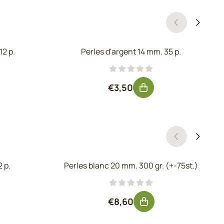
12 p.
Perles d'argent 14 mm. 35 p.
hors TVA : 2,89
Prix: 3,50, hors TVA : 2,89
€3,50
2 p.
Perles blanc 20 mm. 300 gr. (+-75st.)
hors TVA : 2,89
Prix: 8,60, hors TVA : 7,11
€8,60