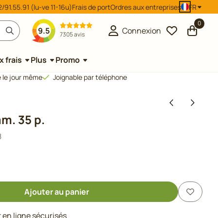
/91.55.91 (lu-ve 11-16u)
Frais de port
Ordres aux entreprises
FR
0
9.5
Connexion
7305 avis
 frais
Plus
Promo
 le jour même
Joignable par téléphone
m. 35 p.
8
Ajouter au panier
en ligne sécurisés