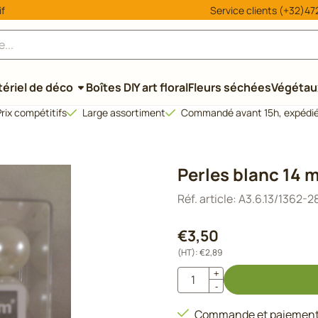
 ou autorisez tous les cookies.
if
Service clients (+32)472
ériel de déco
Boîtes DIY art floral
Fleurs séchées
Végétaux
rix compétitifs
Large assortiment
Commandé avant 15h, expédié
Perles blanc 14 m
Réf. article:
A3.6.13/1362-2
€
3,50
(HT):
€
2,89
Quantité
+
-
Commande et paiement 