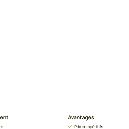
ient
Avantages
te
Prix compétitifs