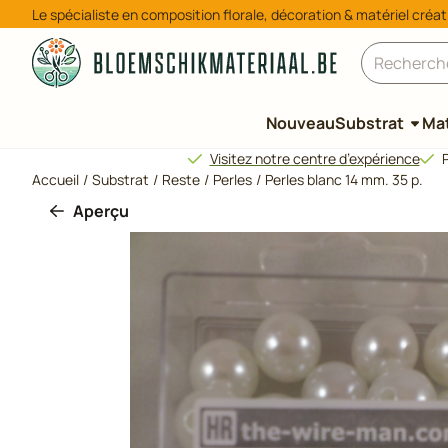
Préférences de cookies disponibles. Choisissez les paramètres
Le spécialiste en composition florale, décoration & matériel créat
Rechercher
Nouveau
Substrat
Mat
Visitez notre centre d’expérience
P
Accueil
/
Substrat
/
Reste
/
Perles
/
Perles blanc 14 mm. 35 p.
Aperçu