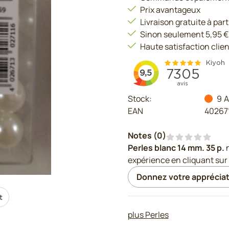
Prix avantageux
Livraison gratuite à part
Sinon seulement 5,95 €
Haute satisfaction clien
Stock:
9
A
EAN
40267
Notes (
0
)
Perles blanc 14 mm. 35 p.
expérience en cliquant sur
Donnez votre appréciat
t
plus Perles