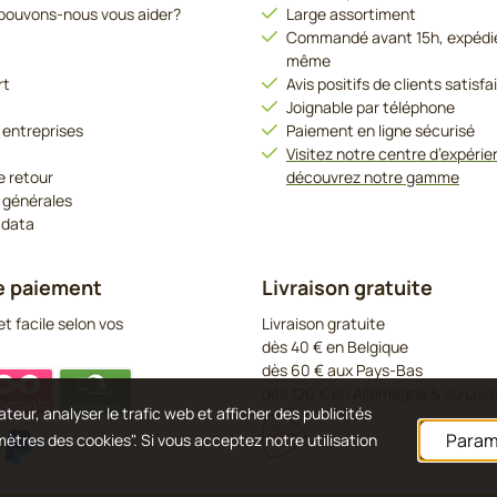
ouvons-nous vous aider?
Large assortiment
Commandé avant 15h, expédié 
même
rt
Avis positifs de clients satisfa
Joignable par téléphone
 entreprises
Paiement en ligne sécurisé
Visitez notre centre d’expérie
e retour
découvrez notre gamme
 générales
 data
e paiement
Livraison gratuite
t facile selon vos
Livraison gratuite
dès 40 € en Belgique
dès 60 € aux Pays-Bas
dès 120 € en Allemagne & au Lu
teur, analyser le trafic web et afficher des publicités
Param
amètres des cookies". Si vous acceptez notre utilisation