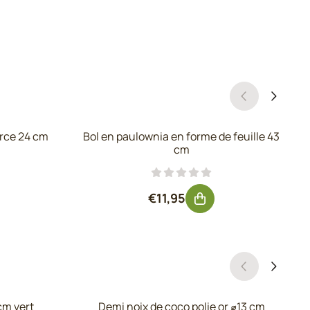
rce 24 cm
Bol en paulownia en forme de feuille 43
cm
hors TVA : 4,92
Prix: 11,95, hors TVA : 9,88
€11,95
cm vert
Demi noix de coco polie or ⌀13 cm