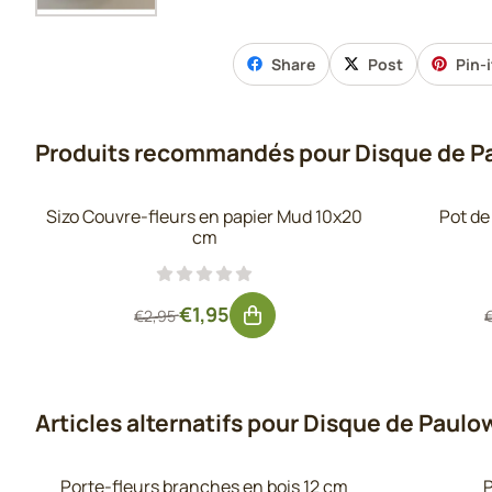
Share
Post
Pin-i
Produits recommandés pour
Disque de P
Sizo Couvre-fleurs en papier Mud 10x20
Pot de
cm
Par2,95 pour 1,95, hors TVA : 1,61
€1,95
€2,95
Articles alternatifs pour
Disque de Paulow
Porte-fleurs branches en bois 12 cm
P