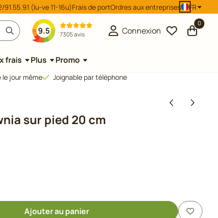
/91.55.91 (lu-ve 11-16u)
Frais de port
Ordres aux entreprises
FR
0
9.5
Connexion
7305 avis
 frais
Plus
Promo
 le jour même
Joignable par téléphone
nia sur pied 20 cm
Ajouter au panier