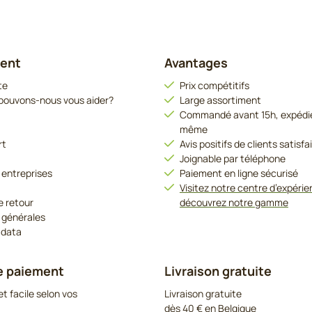
ient
Avantages
te
Prix compétitifs
ouvons-nous vous aider?
Large assortiment
Commandé avant 15h, expédié 
même
rt
Avis positifs de clients satisfa
Joignable par téléphone
 entreprises
Paiement en ligne sécurisé
Visitez notre centre d’expérie
e retour
découvrez notre gamme
 générales
 data
e paiement
Livraison gratuite
t facile selon vos
Livraison gratuite
dès 40 € en Belgique