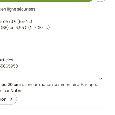
en ligne sécurisés
ir de 70 € (BE-NL)
 (BE) ou 6,95 € (NL-DE-LU)
t
Articles
55065950
pied 20 cm
n'a encore aucun commentaire. Partagez
nt sur
Noter
.
ion