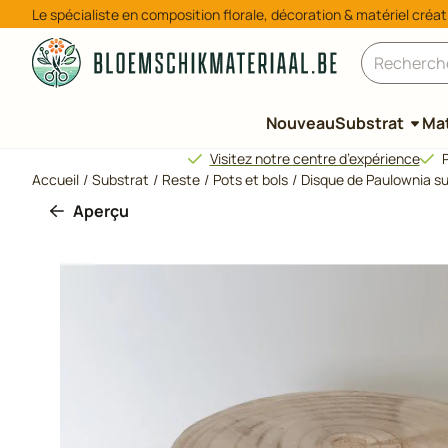
Préférences de cookies disponibles. Choisissez les paramètres
Le spécialiste en composition florale, décoration & matériel créat
Rechercher
Nouveau
Substrat
Mat
Visitez notre centre d’expérience
P
Accueil
/
Substrat
/
Reste
/
Pots et bols
/
Disque de Paulownia su
Aperçu