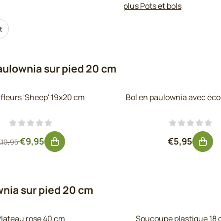
plus Pots et bols
t
aulownia sur pied 20 cm
 fleurs 'Sheep' 19x20 cm
Bol en paulownia avec éco
Par10,95 pour 9,95, hors TVA : 8,22
Prix: 5,95, 
€9,95
€5,95
€10,95
nia sur pied 20 cm
lateau rose 40 cm
Soucoupe plastique 18 