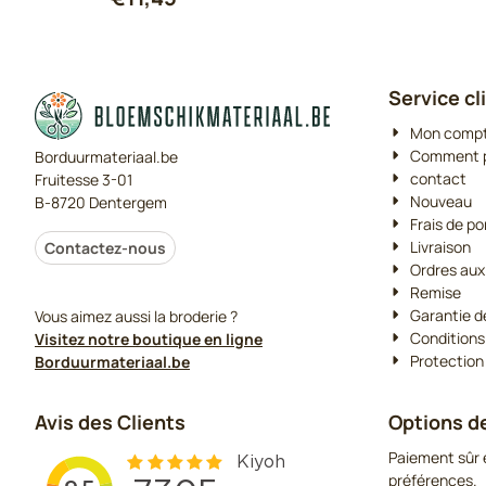
Service cl
Mon comp
Comment p
Borduurmateriaal.be
contact
Fruitesse 3-01
Nouveau
B-8720 Dentergem
Frais de po
Livraison
Contactez-nous
Ordres aux
Remise
Garantie d
Vous aimez aussi la broderie ?
Conditions
Visitez notre boutique en ligne
Protection
Borduurmateriaal.be
Avis des Clients
Options d
Paiement sûr e
préférences.