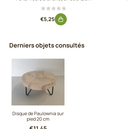
Prix: 5,25, hors TVA : 4,34
€5,25
Derniers objets consultés
Disque de Paulownia sur
pied 20 cm
€
11,45