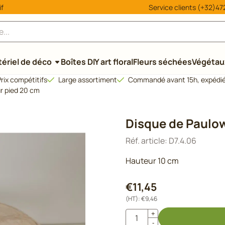
 ou autorisez tous les cookies.
if
Service clients (+32)472
ériel de déco
Boîtes DIY art floral
Fleurs séchées
Végétaux
rix compétitifs
Large assortiment
Commandé avant 15h, expédié
r pied 20 cm
Disque de Paulow
Réf. article:
D7.4.06
Hauteur 10 cm
€
11,45
(HT):
€
9,46
Quantité
+
-