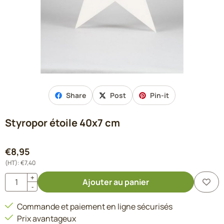
Share
Post
Pin-it
Styropor étoile 40x7 cm
€
8,95
(HT):
€
7,40
Quantité
+
Ajouter au panier
-
Commande et paiement en ligne sécurisés
Prix avantageux