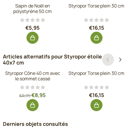
Sapin de Noël en
Styropor Torse plein 30 cm
polystyrène 50 cm
Prix: 5,95, hors TVA : 4,92
Prix: 16,15, hors
€5,95
€16,15
Articles alternatifs pour
Styropor étoile
40x7 cm
Styropor Cône 40 cm avec
Styropor Torse plein 30 cm
le sommet cassé
Par9,95 pour 8,95, hors TVA : 7,40
Prix: 16,15, hors
€8,95
€16,15
€9,95
Derniers objets consultés