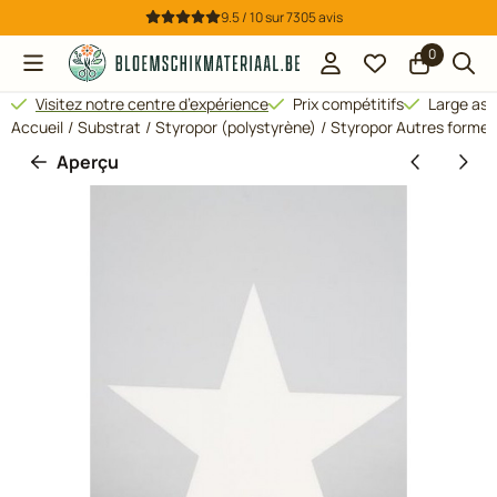
Préférences de cookies disponibles. Choisissez les paramètres
9.5 / 10
sur
7305
avis
0
Visitez notre centre d’expérience
Prix compétitifs
Large ass
Accueil
/
Substrat
/
Styropor (polystyrène)
/
Styropor Autres formes
Aperçu