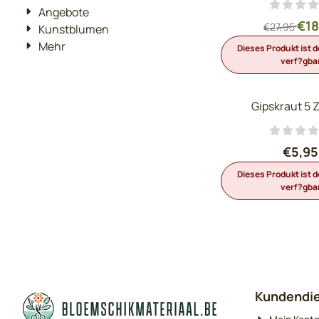
Angebote
Von
€18
€27,95
Kunstblumen
Mehr
Dieses Produkt ist d
verf?gba
Gipskraut 5 
Pre
€5,95
Dieses Produkt ist d
verf?gba
Kundendi