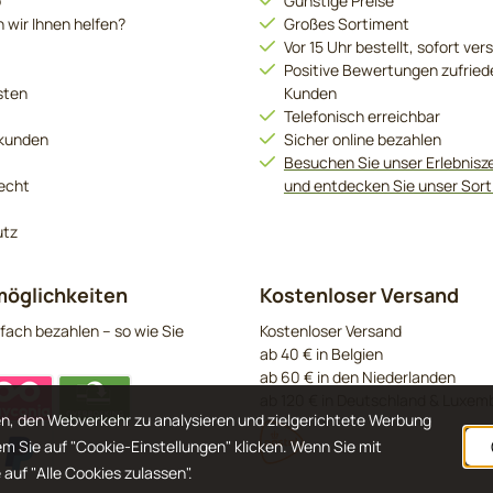
o
Günstige Preise
 wir Ihnen helfen?
Großes Sortiment
Vor 15 Uhr bestellt, sofort ver
Positive Bewertungen zufried
sten
Kunden
Telefonisch erreichbar
kunden
Sicher online bezahlen
Besuchen Sie unser Erlebnis
echt
und entdecken Sie unser Sor
utz
öglichkeiten
Kostenloser Versand
fach bezahlen – so wie Sie
Kostenloser Versand
ab 40 € in Belgien
ab 60 € in den Niederlanden
ab 120 € in Deutschland & Luxem
n, den Webverkehr zu analysieren und zielgerichtete Werbung
em Sie auf "Cookie-Einstellungen" klicken. Wenn Sie mit
auf "Alle Cookies zulassen".