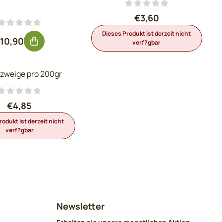
Preis: 3,60, ohne MwS
€3,60
Dieses Produkt ist derzeit nicht
Preis: 10,90, ohne MwSt.: 9,01
10,90
verf?gbar
nzweige pro 200gr
Preis: 4,85, ohne MwSt.: 4,01
€4,85
rodukt ist derzeit nicht
verf?gbar
Newsletter