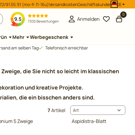
2/91.55.91 (mo-fr 11-16u)
Versandkosten
Geschäftskunden
DE
0
9.5
Anmelden
7305 Bewertungen
rün
Mehr
Werbegeschenk
Versand am selben Tag
Telefonisch erreichbar
Zweige, die Sie nicht so leicht im klassischen
ekoration und kreative Projekte.
ialien, die ein bisschen anders sind.
Sortiermethode
7
Artikel
onium 5 Zweige
Aspidistra-Blatt