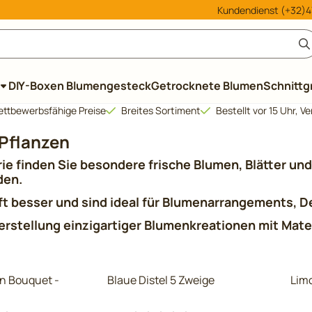
le Cookies zulassen.
Kundendienst (+32)47
DIY-Boxen Blumengesteck
Getrocknete Blumen
Schnittg
ttbewerbsfähige Preise
Breites Sortiment
Bestellt vor 15 Uhr, 
Pflanzen
rie finden Sie besondere frische Blumen, Blätter und 
den.
oft besser und sind ideal für Blumenarrangements, D
Herstellung einzigartiger Blumenkreationen mit Mater
n Bouquet -
Blaue Distel 5 Zweige
Lim