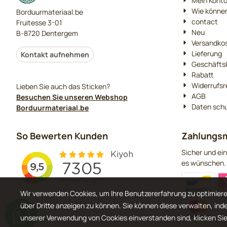
Mein Kont
Wie können
Borduurmateriaal.be
contact
Fruitesse 3-01
Neu
B-8720 Dentergem
Versandko
Lieferung
Kontakt aufnehmen
Geschäfts
Rabatt
Widerrufsr
Lieben Sie auch das Sticken?
AGB
Besuchen Sie unseren Webshop
Daten sch
Borduurmateriaal.be
So Bewerten Kunden
Zahlungsm
Sicher und ein
es wünschen.
Wir verwenden Cookies, um Ihre Benutzererfahrung zu optimiere
über Dritte anzeigen zu können. Sie können diese verwalten, ind
unserer Verwendung von Cookies einverstanden sind, klicken Sie 