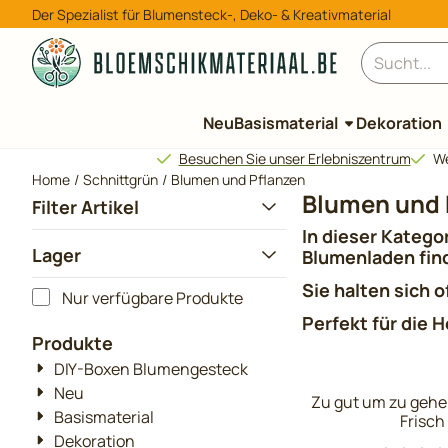
Cookie-Einstellungen verfügbar. Einstellungen wählen oder al
Der Spezialist für Blumensteck-, Deko- & Kreativmaterial
Suche
Neu
Basismaterial
Dekoration
Besuchen Sie unser Erlebniszentrum
We
Home
/
Schnittgrün
/
Blumen und Pflanzen
Blumen und 
Filter Artikel
In dieser Katego
Lager
Blumenladen fin
Sie halten sich 
Nur verfügbare Produkte
Perfekt für die 
Produkte
DIY-Boxen Blumengesteck
Neu
Zu gut um zu gehe
Basismaterial
Frisch
Dekoration