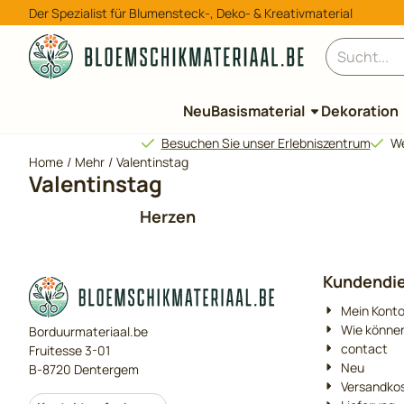
Cookie-Einstellungen verfügbar. Einstellungen wählen oder al
Der Spezialist für Blumensteck-, Deko- & Kreativmaterial
Suche
Neu
Basismaterial
Dekoration
Besuchen Sie unser Erlebniszentrum
We
Home
/
Mehr
/
Valentinstag
Valentinstag
Herzen
Kundendi
Mein Kont
Wie können
Borduurmateriaal.be
contact
Fruitesse 3-01
Neu
B-8720 Dentergem
Versandko