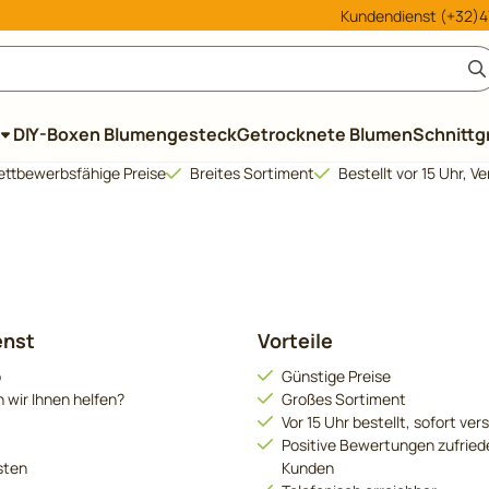
le Cookies zulassen.
Kundendienst (+32)47
DIY-Boxen Blumengesteck
Getrocknete Blumen
Schnittg
ttbewerbsfähige Preise
Breites Sortiment
Bestellt vor 15 Uhr, 
enst
Vorteile
o
Günstige Preise
 wir Ihnen helfen?
Großes Sortiment
Vor 15 Uhr bestellt, sofort ver
Positive Bewertungen zufried
sten
Kunden