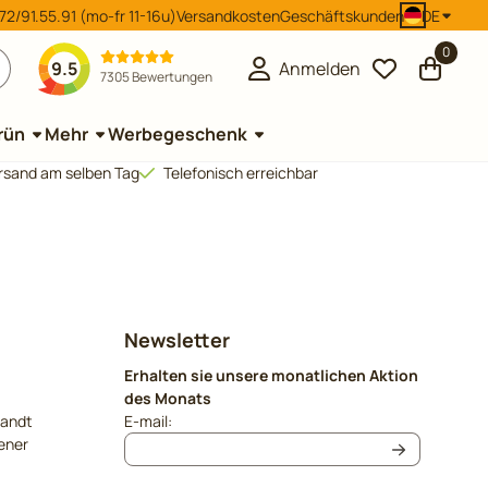
2/91.55.91 (mo-fr 11-16u)
Versandkosten
Geschäftskunden
DE
0
9.5
Anmelden
7305 Bewertungen
rün
Mehr
Werbegeschenk
Versand am selben Tag
Telefonisch erreichbar
Newsletter
Erhalten sie unsere monatlichen Aktion
des Monats
Geben Sie Ihre E-Mail-Adresse für den Newslet
sandt
E-mail:
ener