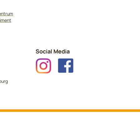
zentrum
timent
Social Media
burg