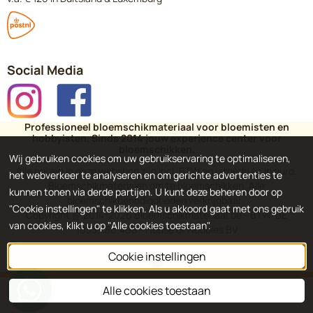
Social Media
Professioneel bloemschikmateriaal voor bloemisten en
hobbyisten. Sinds 2014 jouw experience center voor
bloemschikken.
Wij gebruiken cookies om uw gebruikservaring te optimaliseren,
Alle prijzen in deze webshop zijn incl. BTW en uitgedrukt in euro.
het webverkeer te analyseren en om gerichte advertenties te
Bloemschikmaterialen om te bloemschikken. Alle
kunnen tonen via derde partijen. U kunt deze beheren door op
bloemschikbenodigdheden verkrijgbaar.
"Cookie instellingen" te klikken. Als u akkoord gaat met ons gebruik
Copyright @ 2014-
2026
Bloemschikmateriaal.be - BTW: BE
van cookies, klikt u op "Alle cookies toestaan".
1033.786.408 - House of Hobbies BV
Cookie instellingen
Alle cookies toestaan