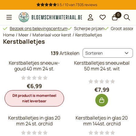
Cookievoorkeuren zijn beschikbaar. Kies instellingen of sta all
9.5 / 10
van
7305
reviews
0
Bezoek ons belevingscentrum
Scherpe prijzen
Groot assor
Home
/
Meer
/
Materiaal voor kerst
/
Kerstballetjes
Kerstballetjes
Sorteermethode
139
Artikelen
Kerstballetjes sneeuw-
Kerstballetjes sneeuwbal
goud 40 mm 24 st.
50 mm 24 st. wit
Prijs: 6,99, exclusief btw: 5,78
€6,99
Prijs: 7,99, exc
€7,99
Dit product is momenteel
niet leverbaar
Kerstballetjes in glas 20
Kerstballetjes in glas 20
mm 24 st. orchid
mm 144st. orchid