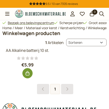
Cookievoorkeuren zijn beschikbaar. Kies instellingen of sta all
9.5 / 10
van
7305
reviews
0
Bezoek ons belevingscentrum
Scherpe prijzen
Groot assor
Home
/
Meer
/
Materiaal voor kerst
/
Kerstverlichting
/
Winkelwagen
Winkelwagen producten
Sorteermethode
1
Artikelen
AA Alkaline batterij 10 st.
Prijs: 5,99, exclusief btw: 4,95
€5,99
1