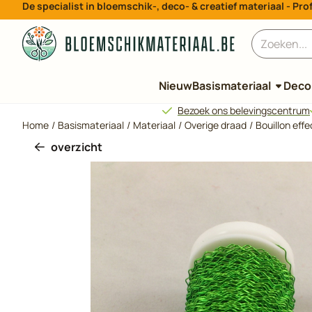
De specialist in bloemschik-, deco- & creatief materiaal - P
Cookievoorkeuren zijn beschikbaar. Kies instellingen of sta all
Zoeken
Nieuw
Basismateriaal
Decor
Bezoek ons belevingscentrum
Home
/
Basismateriaal
/
Materiaal
/
Overige draad
/
Bouillon eff
overzicht