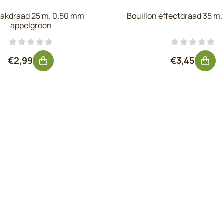
lakdraad 25 m. 0.50 mm
Bouillon effectdraad 35 m. 
appelgroen
Prijs: 2,99, exclusief btw: 2,47
Prijs: 3,45,
€2,99
€3,45