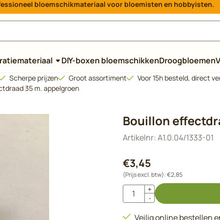
rofessioneel bloemschikmateriaal voor bloemisten en hobbyisten.
e cookies toe.
atiemateriaal
DIY-boxen bloemschikken
Droogbloemen
V
Scherpe prijzen
Groot assortiment
Voor 15h besteld, direct v
ectdraad 35 m. appelgroen
Bouillon effectd
Artikelnr:
A1.0.04/1333-01
€
3,45
(Prijs excl. btw):
€
2,85
Aantal
+
-
Veilig online bestellen 