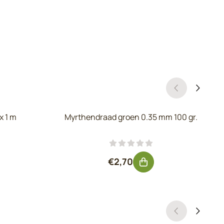
x 1 m
Myrthendraad groen 0.35 mm 100 gr.
 exclusief btw: 4,09
Prijs: 2,70, exclusief btw: 2,2
€2,70