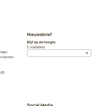
Nieuwsbrief
Blijf op de hoogte
Vul je e-mailadres in voor de nieuwsbrief
E-mailadres
onden
n klanten
 en
Social Media