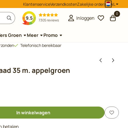
Klantenservice
Verzendkosten
Zakelijke orders
NL
0
9.5
Inloggen
7305 reviews
ers Groen
Meer
Promo
erzonden
Telefonisch bereikbaar
raad 35 m. appelgroen
In winkelwagen
en betalen