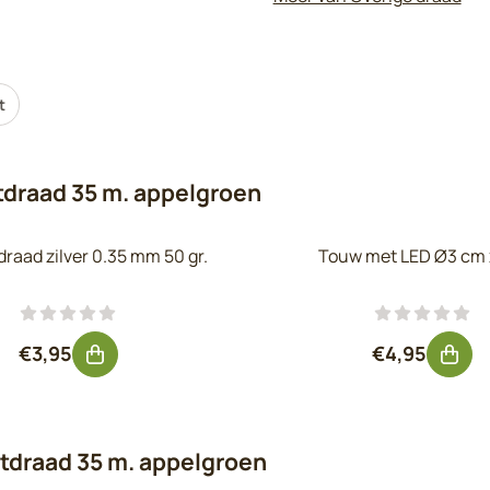
t
ctdraad 35 m. appelgroen
raad zilver 0.35 mm 50 gr.
Touw met LED Ø3 cm 
7
Prijs: 3,95, exclusief btw: 3,26
Prijs: 4,95,
€3,95
€4,95
ctdraad 35 m. appelgroen