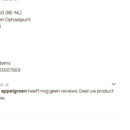
€60 (BE-NL)
een Ophaalpunt
d
items
13007569
. appelgroen
heeft nog geen reviews. Deel uw product
ew.