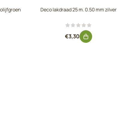
olijfgroen
Deco lakdraad 25 m. 0.50 mm zilver
 exclusief btw: 2,85
Prijs: 3,30, exclusief btw: 2,7
€3,30