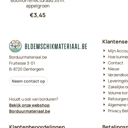
Bouillon effectdraad 35 m.
appelgroen
€
3,45
Klantense
Mijn Acco
Hoe kunne
Borduurmateriaal.be
Contact
Fruitesse 3-01
Nieuw
B-8720 Dentergem
Verzendko
Leveringst
Neem contact op
Zakelijke o
Volume kor
Retourgar
Houdt u ook van borduren?
Algemene 
Bekijk onze webshop
Privacy Bel
Borduurmateriaal.be
Klantenbeoordelingen
Betalings