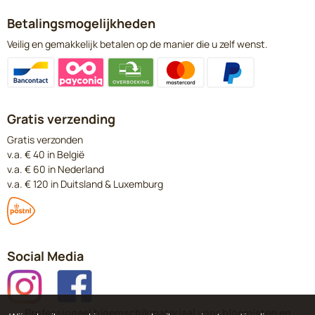
Betalingsmogelijkheden
Veilig en gemakkelijk betalen op de manier die u zelf wenst.
Gratis verzending
Gratis verzonden
v.a. € 40 in België
v.a. € 60 in Nederland
v.a. € 120 in Duitsland & Luxemburg
Social Media
Professioneel bloemschikmateriaal voor bloemisten en