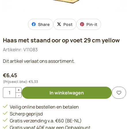
Share
Post
Pin-it
Haas met staand oor op voet 29 cm yellow
Artikelnr:
V11083
Dit artikel verlaat ons assortiment.
€
6,45
(Prijs excl. btw):
€
5,33
Aantal
+
In winkelwagen
-
Veilig online bestellen en betalen
Scherp geprijsd
Gratis verzending v.a. €60 (BE-NL)
Gratis vanaf 40€ naar een Ophaalpunt