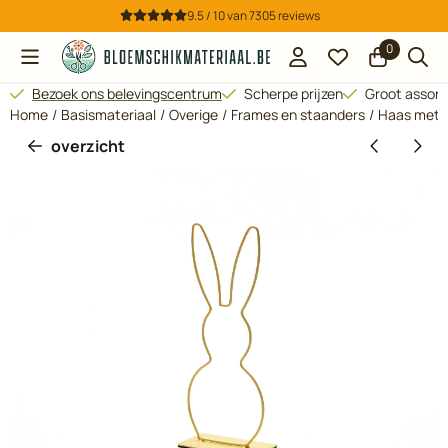
Cookievoorkeuren zijn beschikbaar. Kies instellingen of sta all
9.5 / 10
van
7305
reviews
0
Bezoek ons belevingscentrum
Scherpe prijzen
Groot assor
Home
/
Basismateriaal
/
Overige
/
Frames en staanders
/
Haas met s
overzicht