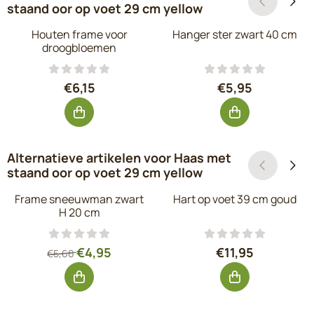
staand oor op voet 29 cm yellow
Houten frame voor
Hanger ster zwart 40 cm
droogbloemen
Prijs: 6,15, exclusief btw: 5,08
Prijs: 5,95, exc
€6,15
€5,95
Alternatieve artikelen voor
Haas met
staand oor op voet 29 cm yellow
Frame sneeuwman zwart
Hart op voet 39 cm goud
H 20 cm
Van 5,60 voor 4,95, exclusief btw: 4,09
Prijs: 11,95, exc
€4,95
€11,95
€5,60