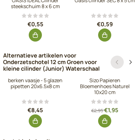
OASIS IDEAL Cilinder
Oasis cilinder SEC 8 x 5 cm
steekschuim 8 x 6 cm
Prijs: 0,55, exclusief btw: 0,45
Prijs: 0,59, exc
€0,55
€0,59
Alternatieve artikelen voor
Onderzetschotel 12 cm Groen voor
kleine cilinder (Junior) Waterschaal
berken vaasje - 5 glazen
Sizo Papieren
pipetten 20x6.5x8 cm
Bloemenhoes Naturel
10x20 cm
Prijs: 8,45, exclusief btw: 6,98
Van 2,95 voor 1,
€8,45
€1,95
€2,95