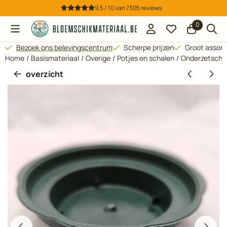
Cookievoorkeuren zijn beschikbaar. Kies instellingen of sta all
9.5 / 10
van
7305
reviews
0
Bezoek ons belevingscentrum
Scherpe prijzen
Groot assor
Home
/
Basismateriaal
/
Overige
/
Potjes en schalen
/
Onderzetschote
overzicht