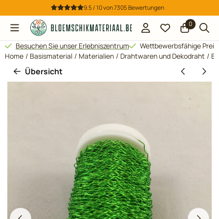
Cookie-Einstellungen verfügbar. Einstellungen wählen oder al
9.5 / 10
von
7305
Bewertungen
0
Besuchen Sie unser Erlebniszentrum
Wettbewerbsfähige Preis
Home
/
Basismaterial
/
Materialien
/
Drahtwaren und Dekodraht
/
Bo
Übersicht