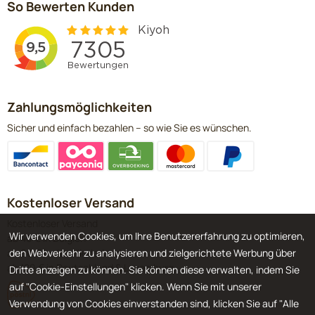
So Bewerten Kunden
Zahlungsmöglichkeiten
Sicher und einfach bezahlen – so wie Sie es wünschen.
Kostenloser Versand
Kostenloser Versand
Wir verwenden Cookies, um Ihre Benutzererfahrung zu optimieren,
ab 40 € in Belgien
den Webverkehr zu analysieren und zielgerichtete Werbung über
ab 60 € in den Niederlanden
ab 120 € in Deutschland & Luxemburg
Dritte anzeigen zu können. Sie können diese verwalten, indem Sie
auf "Cookie-Einstellungen" klicken. Wenn Sie mit unserer
Verwendung von Cookies einverstanden sind, klicken Sie auf "Alle