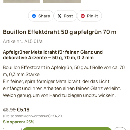
Share
Post
Pin-it
Bouillon Effektdraht 50 g apfelgrün 70 m
Artikelnr.:
A1.5.01/a
Apfelgrüner Metalldraht für feinen Glanz und
dekorative Akzente — 50 g, 70 m, 0,3 mm
Bouillon Effektdraht in Apfelgrün, 50 g auf Rolle von ca. 70
m, 0,3 mm Stärke.
Ein feiner, spiralförmiger Metalldraht, der das Licht
einfängt und Ihren Arbeiten einen feinen Glanz verleiht.
Weich genug, um von Hand zu biegen und zu wickeln.
€
5,19
€
6,90
(Preise ohne Mehrwertsteuer):
€
4,29
Sie sparen:
25
%