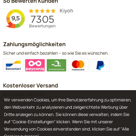
So Bewerten Kunden
Zahlungsmöglichkeiten
Sicher und einfach bezahlen – so wie Sie es wünschen.
Kostenloser Versand
Kostenloser Versand
Wir verwenden Cookies, um Ihre Benutzererfahrung zu optimieren,
ab 40 € in Belgien
den Webverkehr zu analysieren und zielgerichtete Werbung über
ab 60 € in den Niederlanden
ab 120 € in Deutschland & Luxemburg
Dritte anzeigen zu können. Sie können diese verwalten, indem Sie
auf "Cookie-Einstellungen" klicken. Wenn Sie mit unserer
Verwendung von Cookies einverstanden sind, klicken Sie auf "Alle