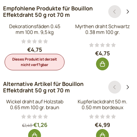
Empfohlene Produkte für
Bouillon
Effektdraht 50 g rot 70 m
Dekorationsfäden 0.45
Myrthen draht Schwartz
mm 100 m. 9,5 kg
0.38 mm 100 gr.
Preis: 4,75, ohne MwSt.: 3,93
€4,75
Preis: 4,75, oh
€4,75
Dieses Produkt ist derzeit
nicht verf?gbar
Alternative Artikel für
Bouillon
Effektdraht 50 g rot 70 m
Wickel draht auf Holzstab
Kupferlackdraht 50 m.
0.65 mm 100 gr. braun
0.50 mm bordeaux
Von 1,40 für 1,26, ohne MwSt.: 1,04
Preis: 4,99, ohn
€1,26
€4,99
€1,40