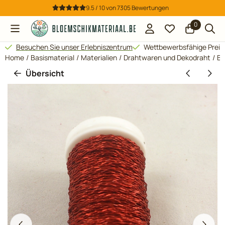
Cookie-Einstellungen verfügbar. Einstellungen wählen oder al
9.5 / 10
von
7305
Bewertungen
0
Besuchen Sie unser Erlebniszentrum
Wettbewerbsfähige Preis
Home
/
Basismaterial
/
Materialien
/
Drahtwaren und Dekodraht
/
Bo
Übersicht