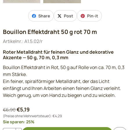
Share
Post
Pin-it
Bouillon Effektdraht 50 g rot 70 m
Artikelnr.:
A1.5.02/r
Roter Metalldraht für feinen Glanz und dekorative
Akzente — 50 g, 70 m, 0,3 mm
Bouillon Effektdraht in Rot, 50 g auf Rolle von ca. 70 m, 0,3
mm Stärke.
Ein feiner, spiralförmiger Metalldraht, der das Licht
einfängt und Ihren Arbeiten einen feinen Glanz verleiht.
Weich genug, um von Hand zu biegen und zu wickeln.
€
5,19
€
6,90
(Preise ohne Mehrwertsteuer):
€
4,29
Sie sparen:
25
%