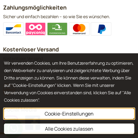
Zahlungsmöglichkeiten
Sicher und einfach bezahlen – so wie Sie es wünschen.
Kostenloser Versand
Kostenloser Versand
Wir verwenden Cookies, um Ihre Benutzererfahrung zu optimieren,
ab 40 € in Belgien
den Webverkehr zu analysieren und zielgerichtete Werbung über
ab 60 € in den Niederlanden
Dritte anzeigen zu können. Sie können diese verwalten, indem Sie
ab 120 € in Deutschland & Luxemburg
auf "Cookie-Einstellungen" klicken. Wenn Sie mit unserer
Verwendung von Cookies einverstanden sind, klicken Sie auf "Alle
Cookies zulassen".
Social Media
Cookie-Einstellungen
Alle Cookies zulassen