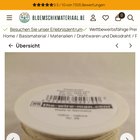
Cookie-Einstellungen verfügbar. Einstellungen wählen oder al
9.5 / 10
von
7305
Bewertungen
0
Besuchen Sie unser Erlebniszentrum
Wettbewerbsfähige Preis
Home
/
Basismaterial
/
Materialien
/
Drahtwaren und Dekodraht
/
Pa
Übersicht