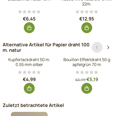
22m.
Preis: 6,45, ohne MwSt.: 5,33
Preis: 12,95, o
€6,45
€12,95
Alternative Artikel für
Papier draht 100
m. natur
Kupferlackdraht 50 m.
Bouillon Effektdraht 50 g
0.55 mm silber
apfelgrün 70 m
Preis: 4,99, ohne MwSt.: 4,12
Von 6,90 für 5,
€4,99
€5,19
€6,90
Zuletzt betrachtete Artikel