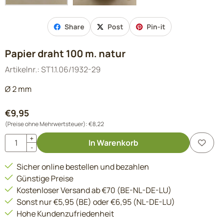
Share
Post
Pin-it
Papier draht 100 m. natur
Artikelnr.:
ST1.1.06/1932-29
Ø 2 mm
€
9,95
(Preise ohne Mehrwertsteuer):
€
8,22
Anzahl
+
In Warenkorb
-
Sicher online bestellen und bezahlen
Günstige Preise
Kostenloser Versand ab €70 (BE-NL-DE-LU)
Sonst nur €5,95 (BE) oder €6,95 (NL-DE-LU)
Hohe Kundenzufriedenheit