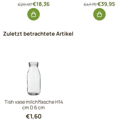
Von 20,40 für 18,36, ohne MwSt.: 15,17
Von 47,76 für 3
€18,36
€39,95
€20,40
€47,76
Zuletzt betrachtete Artikel
Tish vase milchflasche H14
cm D 6 cm
€
1,60