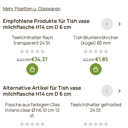
Mehr Pipetten u. Glaswaren
Empfohlene Produkte für
Tish vase
milchflasche H14 cm D 6 cm
Teelichthalter flach
Tish Blumenröhrcher
transparent 24 St.
(kügel) 80 mm
Von 42,96 für 34,37, ohne MwSt.: 28,41
Von 2,60 für 1,8
€34,37
€1,85
€42,96
€2,60
Alternative Artikel für
Tish vase
milchflasche H14 cm D 6 cm
Flasche aus farbigem Glas
Teelichthalter gefrosted
milano clear Ø h6.10 cm 12
24 St.
st.