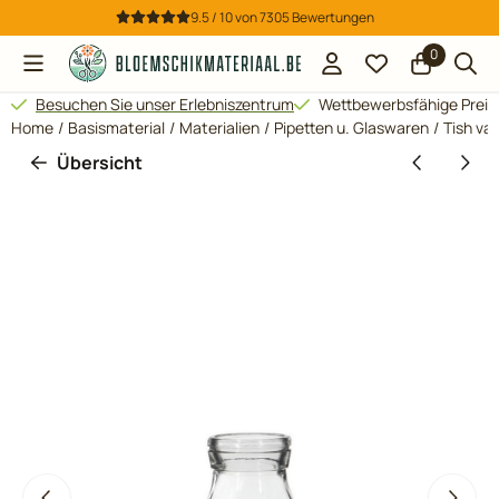
Cookie-Einstellungen verfügbar. Einstellungen wählen oder al
9.5 / 10
von
7305
Bewertungen
0
Besuchen Sie unser Erlebniszentrum
Wettbewerbsfähige Preis
Home
/
Basismaterial
/
Materialien
/
Pipetten u. Glaswaren
/
Tish va
Übersicht