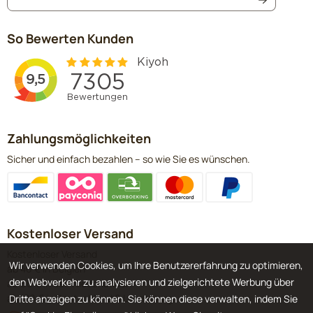
So Bewerten Kunden
Zahlungsmöglichkeiten
Sicher und einfach bezahlen – so wie Sie es wünschen.
Kostenloser Versand
Kostenloser Versand
Wir verwenden Cookies, um Ihre Benutzererfahrung zu optimieren,
ab 40 € in Belgien
den Webverkehr zu analysieren und zielgerichtete Werbung über
ab 60 € in den Niederlanden
ab 120 € in Deutschland & Luxemburg
Dritte anzeigen zu können. Sie können diese verwalten, indem Sie