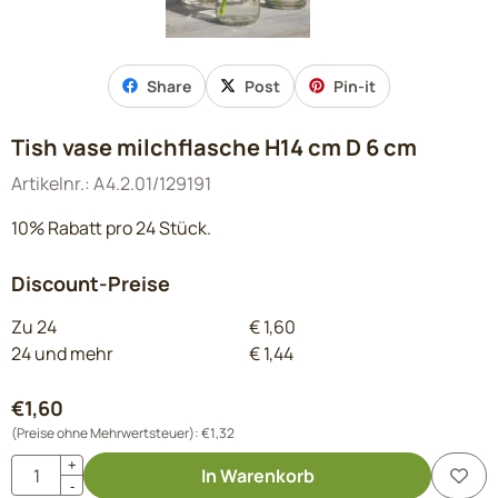
Share
Post
Pin-it
Tish vase milchflasche H14 cm D 6 cm
Artikelnr.:
A4.2.01/129191
10% Rabatt pro 24 Stück.
Discount-Preise
Zu 24
€
1,60
24 und mehr
€
1,44
€
1,60
(Preise ohne Mehrwertsteuer):
€
1,32
Anzahl
+
In Warenkorb
-