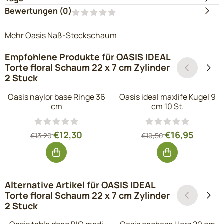
Bewertungen (
0
)
Mehr Oasis Naß-Steckschaum
Empfohlene Produkte für
OASIS IDEAL
Torte floral Schaum 22 x 7 cm Zylinder
2 Stuck
Oasis naylor base Ringe 36
Oasis ideal maxlife Kugel 9
cm
cm 10 St.
Von 13,20 für 12,30, ohne MwSt.: 10,17
Von 19,50 für 1
€12,30
€16,95
€13,20
€19,50
Alternative Artikel für
OASIS IDEAL
Torte floral Schaum 22 x 7 cm Zylinder
2 Stuck