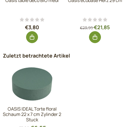
Oasis table deco BIO medi
Oasis ecobase Herz 29 cm
Preis: 3,80, ohne MwSt.: 3,14
Von 23,95 für 2
€3,80
€21,85
€23,95
Zuletzt betrachtete Artikel
OASIS IDEAL Torte floral
Schaum 22 x 7 cm Zylinder 2
Stuck