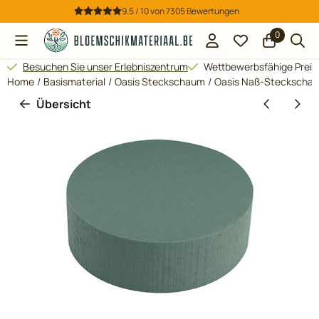
Cookie-Einstellungen verfügbar. Einstellungen wählen oder al
9.5 / 10
von
7305
Bewertungen
0
Besuchen Sie unser Erlebniszentrum
Wettbewerbsfähige Preis
Home
/
Basismaterial
/
Oasis Steckschaum
/
Oasis Naß-Steckscha
Übersicht