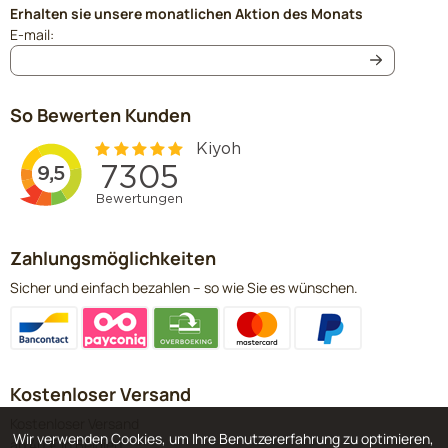
Erhalten sie unsere monatlichen Aktion des Monats
Geben Sie Ihre E-Mail-Adresse für den Newsletter ein
E-mail:
So Bewerten Kunden
Zahlungsmöglichkeiten
Sicher und einfach bezahlen – so wie Sie es wünschen.
Kostenloser Versand
Kostenloser Versand
Wir verwenden Cookies, um Ihre Benutzererfahrung zu optimieren,
ab 40 € in Belgien