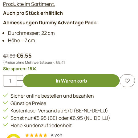
Produkte im Sortiment.
Auch pro Stück erhältlich
Abmessungen Dummy Advantage Pack:
Durchmesser: 22 cm
Höhe= 7 cm
€
6,55
€
7,80
(Preise ohne Mehrwertsteuer):
€
5,41
Sie sparen:
16
%
Anzahl
+
In Warenkorb
-
Sicher online bestellen und bezahlen
Günstige Preise
Kostenloser Versand ab €70 (BE-NL-DE-LU)
Sonst nur €5,95 (BE) oder €6,95 (NL-DE-LU)
Hohe Kundenzufriedenheit