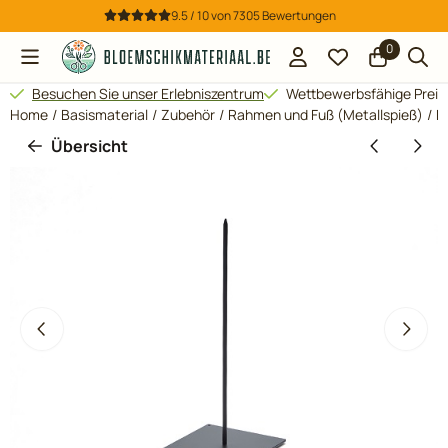
Cookie-Einstellungen verfügbar. Einstellungen wählen oder al
9.5 / 10
von
7305
Bewertungen
0
Besuchen Sie unser Erlebniszentrum
Wettbewerbsfähige Preis
Home
/
Basismaterial
/
Zubehör
/
Rahmen und Fuß (Metallspieß)
/
F
Übersicht