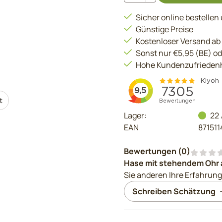
Sicher online bestellen
Günstige Preise
Kostenloser Versand ab
Sonst nur €5,95 (BE) o
Hohe Kundenzufriedenh
t
Lager:
22
EAN
87151
Bewertungen (
0
)
Hase mit stehendem Ohr 
Sie anderen Ihre Erfahrung
Schreiben Schätzung