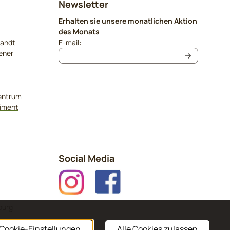
Newsletter
Erhalten sie unsere monatlichen Aktion
des Monats
Geben Sie Ihre E-Mail-Adresse für den Newslet
sandt
E-mail:
ener
zentrum
timent
Social Media
burg
Cookie-Einstellungen
Alle Cookies zulassen