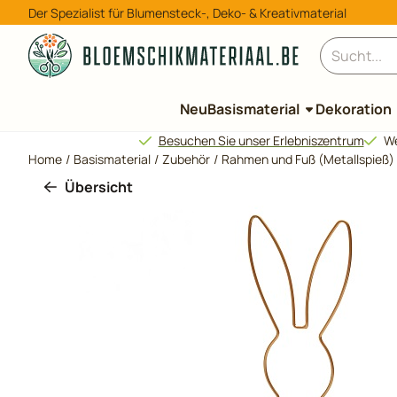
Cookie-Einstellungen verfügbar. Einstellungen wählen oder al
Der Spezialist für Blumensteck-, Deko- & Kreativmaterial
Suche
Neu
Basismaterial
Dekoration
Besuchen Sie unser Erlebniszentrum
We
Home
/
Basismaterial
/
Zubehör
/
Rahmen und Fuß (Metallspieß)
Übersicht