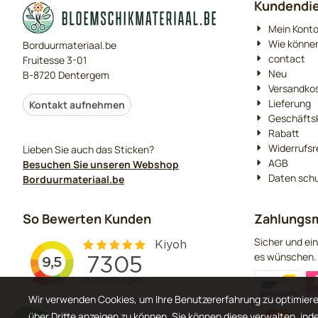
Kundendi
Mein Kont
Wie können
Borduurmateriaal.be
contact
Fruitesse 3-01
Neu
B-8720 Dentergem
Versandko
Lieferung
Kontakt aufnehmen
Geschäfts
Rabatt
Widerrufsr
Lieben Sie auch das Sticken?
AGB
Besuchen Sie unseren Webshop
Daten sch
Borduurmateriaal.be
So Bewerten Kunden
Zahlungsm
Sicher und ein
es wünschen.
Wir verwenden Cookies, um Ihre Benutzererfahrung zu optimiere
über Dritte anzeigen zu können. Sie können diese verwalten, ind