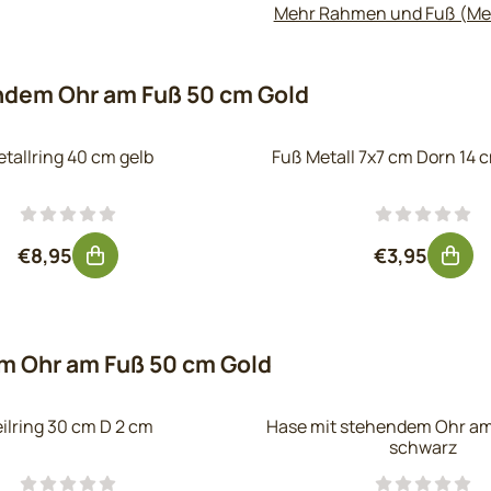
Mehr Rahmen und Fuß (Met
ndem Ohr am Fuß 50 cm Gold
tallring 40 cm gelb
Fuß Metall 7x7 cm Dorn 14 
Preis: 8,95, ohne MwSt.: 7,40
Preis: 3,95
€8,95
€3,95
m Ohr am Fuß 50 cm Gold
ilring 30 cm D 2 cm
Hase mit stehendem Ohr am
schwarz