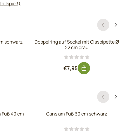
allspieß)
cm schwarz
Doppelring auf Sockel mit Glaspipette Ø
22 cm grau
, ohne MwSt.: 3,26
Preis: 7,95, ohne MwSt.: 6,57
€7,95
 Fuß 40 cm
Gans am Fuß 30 cm schwarz