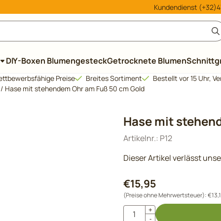
le Cookies zulassen.
Kundendienst (+32)47
DIY-Boxen Blumengesteck
Getrocknete Blumen
Schnittg
ttbewerbsfähige Preise
Breites Sortiment
Bestellt vor 15 Uhr, 
/
Hase mit stehendem Ohr am Fuß 50 cm Gold
Hase mit stehen
Artikelnr.:
P12
Dieser Artikel verlässt uns
€
15,95
(Preise ohne Mehrwertsteuer):
€
13,
Anzahl
+
-