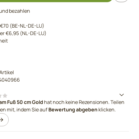
 und bezahlen
 €70 (BE-NL-DE-LU)
der €6,95 (NL-DE-LU)
eit
Artikel
14040966
am Fuß 50 cm Gold
hat noch keine Rezensionen. Teilen
en mit, indem Sie auf
Bewertung abgeben
klicken.