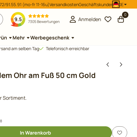
2/91.55.91 (mo-fr 11-16u)
Versandkosten
Geschäftskunden
DE
0
9.5
Anmelden
7305 Bewertungen
rün
Mehr
Werbegeschenk
Versand am selben Tag
Telefonisch erreichbar
dem Ohr am Fuß 50 cm Gold
er Sortiment.
18
In Warenkorb