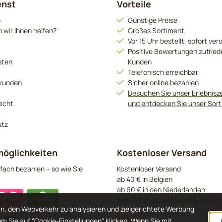
enst
Vorteile
o
Günstige Preise
 wir Ihnen helfen?
Großes Sortiment
Vor 15 Uhr bestellt, sofort ver
Positive Bewertungen zufried
sten
Kunden
Telefonisch erreichbar
kunden
Sicher online bezahlen
Besuchen Sie unser Erlebnis
echt
und entdecken Sie unser Sor
utz
öglichkeiten
Kostenloser Versand
fach bezahlen – so wie Sie
Kostenloser Versand
ab 40 € in Belgien
ab 60 € in den Niederlanden
ab 120 € in Deutschland & Luxem
n, den Webverkehr zu analysieren und zielgerichtete Werbung
em Sie auf "Cookie-Einstellungen" klicken. Wenn Sie mit