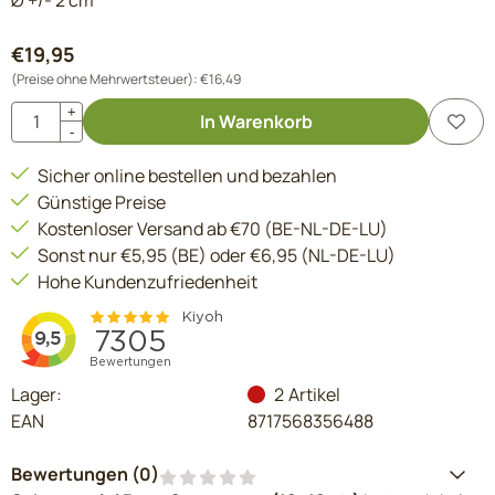
Ø +/- 2 cm
€
19,95
(Preise ohne Mehrwertsteuer):
€
16,49
Anzahl
+
In Warenkorb
-
Sicher online bestellen und bezahlen
Günstige Preise
Kostenloser Versand ab €70 (BE-NL-DE-LU)
Sonst nur €5,95 (BE) oder €6,95 (NL-DE-LU)
Hohe Kundenzufriedenheit
Lager:
2
Artikel
EAN
8717568356488
Bewertungen (
0
)