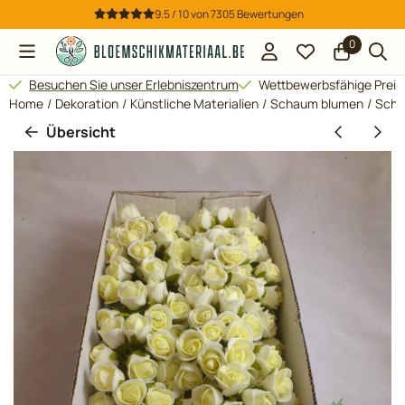
Cookie-Einstellungen verfügbar. Einstellungen wählen oder al
9.5 / 10
von
7305
Bewertungen
0
Besuchen Sie unser Erlebniszentrum
Wettbewerbsfähige Preis
Home
/
Dekoration
/
Künstliche Materialien
/
Schaum blumen
/
Scha
Übersicht