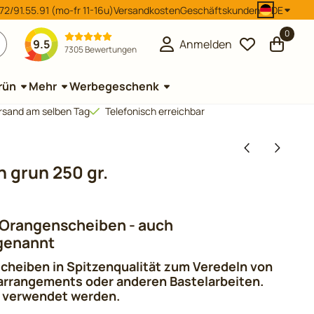
2/91.55.91 (mo-fr 11-16u)
Versandkosten
Geschäftskunden
DE
0
9.5
Anmelden
7305 Bewertungen
rün
Mehr
Werbegeschenk
Versand am selben Tag
Telefonisch erreichbar
 grun 250 gr.
 Orangenscheiben - auch
genannt
heiben in Spitzenqualität zum Veredeln von
rrangements oder anderen Bastelarbeiten.
i verwendet werden.