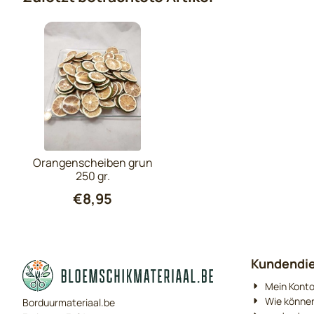
Orangenscheiben grun
250 gr.
€
8,95
Kundendi
Mein Kont
Wie können
Borduurmateriaal.be