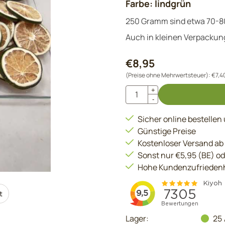
Farbe: lindgrün
250 Gramm sind etwa 70-8
Auch in kleinen Verpackung
€
8,95
(Preise ohne Mehrwertsteuer):
€
7,4
Anzahl
+
-
Sicher online bestellen
Günstige Preise
Kostenloser Versand ab
Sonst nur €5,95 (BE) o
Hohe Kundenzufriedenh
t
Lager:
25