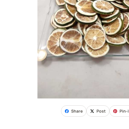
Share
Post
Pin-i