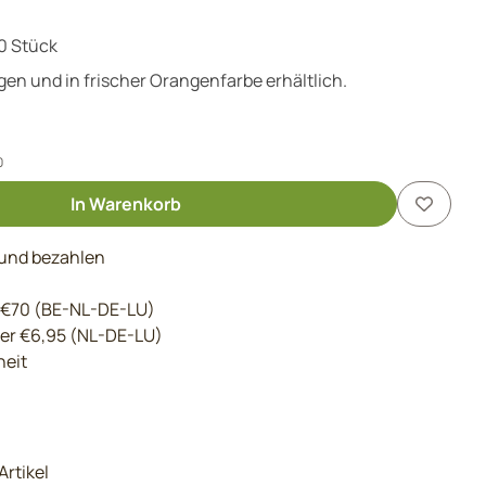
0 Stück
en und in frischer Orangenfarbe erhältlich.
0
In Warenkorb
 und bezahlen
 €70 (BE-NL-DE-LU)
der €6,95 (NL-DE-LU)
eit
Artikel