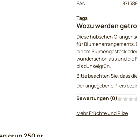
EAN
87158
Tags
Wozu werden getro
Diese hübschen Orangensch
für Blumenarrangements. Bi
einem Blumengesteck oder s
wunderschön aus und die Fa
bis dunkelgrün.
Bitte beachten Sie, dass di
Der angegebene Preis bezie
Bewertungen (
0
)
Mehr Früchte und Pilze
n grun 250 gr.