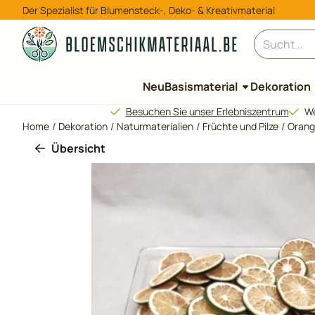
Cookie-Einstellungen verfügbar. Einstellungen wählen oder al
Der Spezialist für Blumensteck-, Deko- & Kreativmaterial
Suche
Neu
Basismaterial
Dekoration
Besuchen Sie unser Erlebniszentrum
We
Home
/
Dekoration
/
Naturmaterialien
/
Früchte und Pilze
/
Orang
Übersicht