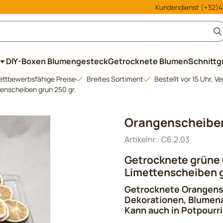
le Cookies zulassen.
Kundendienst (+32)47
DIY-Boxen Blumengesteck
Getrocknete Blumen
Schnittg
ttbewerbsfähige Preise
Breites Sortiment
Bestellt vor 15 Uhr, 
enscheiben grun 250 gr.
Orangenscheiben
Artikelnr.:
C6.2.03
Getrocknete grüne
Limettenscheiben 
Getrocknete Orangensc
Dekorationen, Blumena
Kann auch in Potpourr