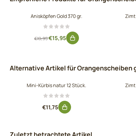
Anisköpfen Gold 370 gr.
Zimt
Von 19,95 für 15,95, ohne MwSt.: 13,18
€15,95
€19,95
Alternative Artikel für
Orangenscheiben g
Mini-Kürbis natur 12 Stück.
Zimt
Preis: 11,75, ohne MwSt.: 9,71
€11,75
Zuletzt betrachtete Artikel