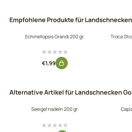
Empfohlene Produkte für
Landschnecken G
Echinellopsis Grandi 200 gr.
Troca Stra
Preis: 1,99, ohne MwSt.: 1,64
€1,99
Alternative Artikel für
Landschnecken Gold
Seeigel nadeln 200 gr.
Capiz