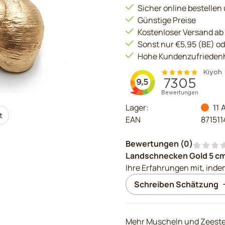
Sicher online bestellen
Günstige Preise
Kostenloser Versand ab
Sonst nur €5,95 (BE) o
Hohe Kundenzufriedenh
Lager:
11
A
t
EAN
87151
Bewertungen (
0
)
Landschnecken Gold 5 cm 
Ihre Erfahrungen mit, inde
Schreiben Schätzung
Mehr Muscheln und Zeest