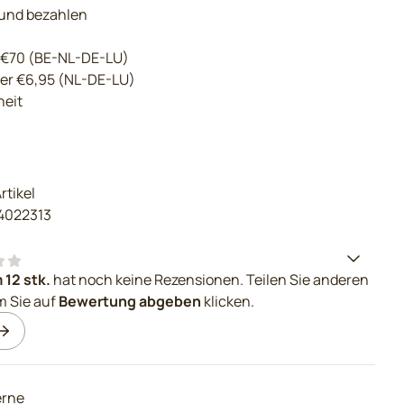
 und bezahlen
 €70 (BE-NL-DE-LU)
der €6,95 (NL-DE-LU)
eit
rtikel
14022313
12 stk.
hat noch keine Rezensionen. Teilen Sie anderen
m Sie auf
Bewertung abgeben
klicken.
erne