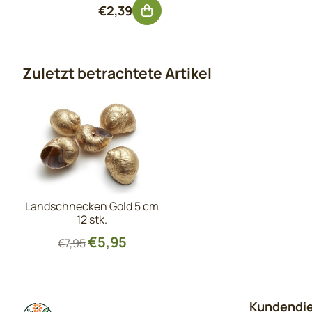
Preis: 2,39, ohne MwSt.: 1,98
€2,39
Zuletzt betrachtete Artikel
Landschnecken Gold 5 cm
12 stk.
€
5,95
€
7,95
Kundendi