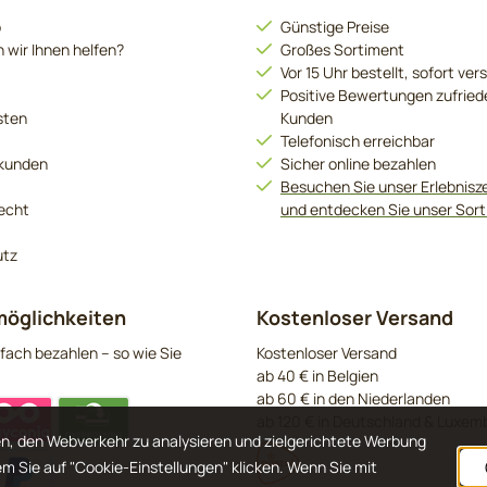
o
Günstige Preise
 wir Ihnen helfen?
Großes Sortiment
Vor 15 Uhr bestellt, sofort ver
Positive Bewertungen zufried
sten
Kunden
Telefonisch erreichbar
kunden
Sicher online bezahlen
Besuchen Sie unser Erlebnis
echt
und entdecken Sie unser Sor
utz
öglichkeiten
Kostenloser Versand
fach bezahlen – so wie Sie
Kostenloser Versand
ab 40 € in Belgien
ab 60 € in den Niederlanden
ab 120 € in Deutschland & Luxem
n, den Webverkehr zu analysieren und zielgerichtete Werbung
em Sie auf "Cookie-Einstellungen" klicken. Wenn Sie mit