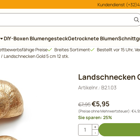
le Cookies zulassen.
Kundendienst (+32)47
DIY-Boxen Blumengesteck
Getrocknete Blumen
Schnittg
ttbewerbsfähige Preise
Breites Sortiment
Bestellt vor 15 Uhr, 
/
Landschnecken Gold 5 cm 12 stk.
Landschnecken Go
Artikelnr.:
B2.1.03
€
5,95
€
7,95
(Preise ohne Mehrwertsteuer):
€
4,9
Sie sparen:
25
%
Anzahl
+
-