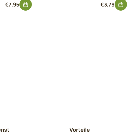
Preis: 7,95, ohne MwSt.: 6,57
Preis: 3,79,
€7,95
€3,79
enst
Vorteile