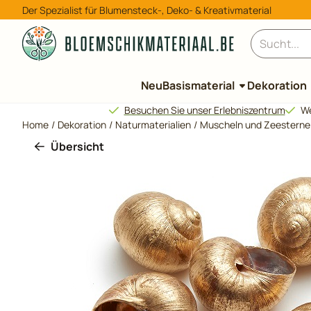
Cookie-Einstellungen verfügbar. Einstellungen wählen oder al
Der Spezialist für Blumensteck-, Deko- & Kreativmaterial
Suche
Neu
Basismaterial
Dekoration
Besuchen Sie unser Erlebniszentrum
We
Home
/
Dekoration
/
Naturmaterialien
/
Muscheln und Zeesterne
Übersicht