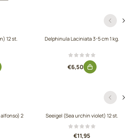
) 12 st.
Delphinula Laciniata 3-5 cm 1 kg.
r 8,95, ohne MwSt.: 7,40
Preis: 6,50, ohne MwSt.: 5,3
€6,50
 alfonso) 2
Seeigel (Sea urchin violet) 12 st.
Preis: 11,95, ohne MwSt.: 
€11,95