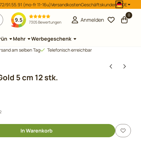
2/91.55.91 (mo-fr 11-16u)
Versandkosten
Geschäftskunden
DE
0
9.5
Anmelden
7305 Bewertungen
rün
Mehr
Werbegeschenk
Versand am selben Tag
Telefonisch erreichbar
ld 5 cm 12 stk.
2
In Warenkorb