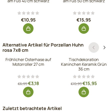
am Fuß 40 cm schwarz
am Fuß 50 cm schwarz
Preis: 10,95, ohne MwSt.: 9,05
Preis: 15,95, oh
€10,95
€15,95
Alternative Artikel für
Porzellan Huhn
rosa 7x8 cm
Fröhlicher Osterhase auf
Tischdekoration
Motorroller 27 cm
Kaninchen Keramik Grün
36 cm
Von 5,95 für 3,18, ohne MwSt.: 2,63
Von 19,95 für 15
€3,18
€15,95
€5,95
€19,95
Zuletzt betrachtete Artikel