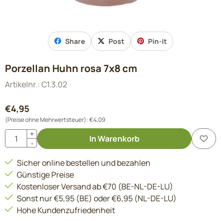
Share
Post
Pin-it
Porzellan Huhn rosa 7x8 cm
Artikelnr.:
C1.3.02
€
4,95
(Preise ohne Mehrwertsteuer):
€
4,09
Anzahl
+
In Warenkorb
-
Sicher online bestellen und bezahlen
Günstige Preise
Kostenloser Versand ab €70 (BE-NL-DE-LU)
Sonst nur €5,95 (BE) oder €6,95 (NL-DE-LU)
Hohe Kundenzufriedenheit