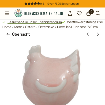
Cookie-Einstellungen verfügbar. Einstellungen wählen oder al
9.5 / 10
von
7305
Bewertungen
0
Besuchen Sie unser Erlebniszentrum
Wettbewerbsfähige Preis
Home
/
Mehr
/
Ostern
/
Osterdeko
/
Porzellan Huhn rosa 7x8 cm
Übersicht