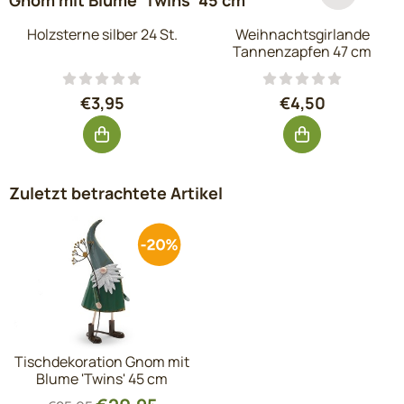
Gnom mit Blume 'Twins' 45 cm
Holzsterne silber 24 St.
Weihnachtsgirlande
Tannenzapfen 47 cm
Preis: 3,95, ohne MwSt.: 3,26
Preis: 4,50, oh
€3,95
€4,50
Zuletzt betrachtete Artikel
Tischdekoration Gnom mit
Blume 'Twins' 45 cm