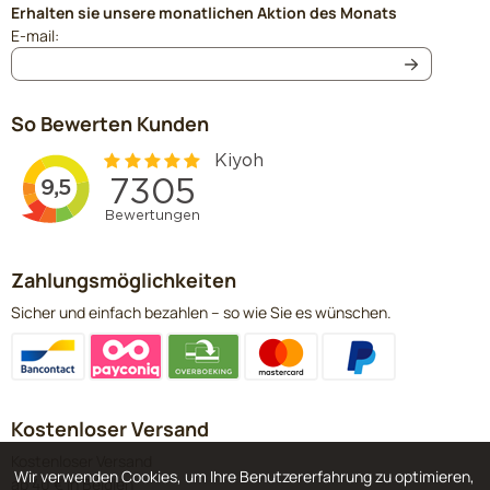
Erhalten sie unsere monatlichen Aktion des Monats
Geben Sie Ihre E-Mail-Adresse für den Newsletter ein
E-mail:
So Bewerten Kunden
Zahlungsmöglichkeiten
Sicher und einfach bezahlen – so wie Sie es wünschen.
Kostenloser Versand
Kostenloser Versand
Wir verwenden Cookies, um Ihre Benutzererfahrung zu optimieren,
ab 40 € in Belgien