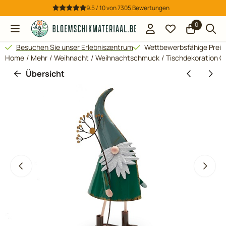
Cookie-Einstellungen verfügbar. Einstellungen wählen oder al
9.5 / 10
von
7305
Bewertungen
0
Besuchen Sie unser Erlebniszentrum
Wettbewerbsfähige Preis
Home
/
Mehr
/
Weihnacht
/
Weihnachtschmuck
/
Tischdekoration G
Übersicht