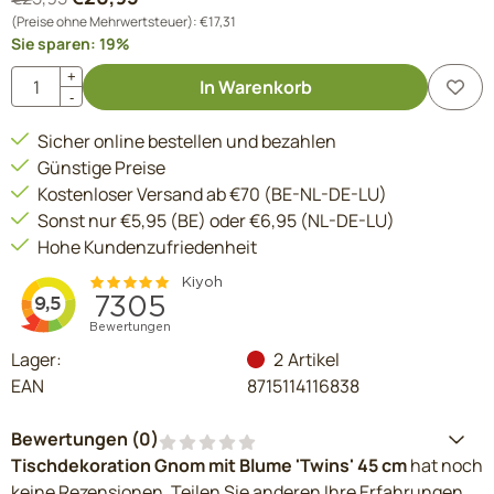
(Preise ohne Mehrwertsteuer):
€
17,31
Sie sparen:
19
%
Anzahl
+
In Warenkorb
-
Sicher online bestellen und bezahlen
Günstige Preise
Kostenloser Versand ab €70 (BE-NL-DE-LU)
Sonst nur €5,95 (BE) oder €6,95 (NL-DE-LU)
Hohe Kundenzufriedenheit
Lager:
2
Artikel
EAN
8715114116838
Bewertungen (
0
)
Tischdekoration Gnom mit Blume 'Twins' 45 cm
hat noch
keine Rezensionen. Teilen Sie anderen Ihre Erfahrungen