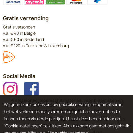
Gratis verzending
Gratis verzonden
v.a. € 40 in België
v.a. € 60 in Nederland
v.a. € 120 in Duitsland & Luxemburg
Social Media
Professioneel bloemschikmateriaal voor bloemisten en
Wij gebruiken cookies om uw gebruikservaring te optimaliseren,
hobbyisten. Sinds 2014 jouw experience center voor
bloemschikken.
het webverkeer te analyseren en om gerichte advertenties te
kunnen tonen via derde partijen. U kunt deze beheren door op
Alle prijzen in deze webshop zijn incl. BTW en uitgedrukt in euro.
Bloemschikmaterialen om te bloemschikken. Alle
"Cookie instellingen" te klikken. Als u akkoord gaat met ons gebruik
bloemschikbenodigdheden verkrijgbaar.
van cookies, klikt u op "Alle cookies toestaan".