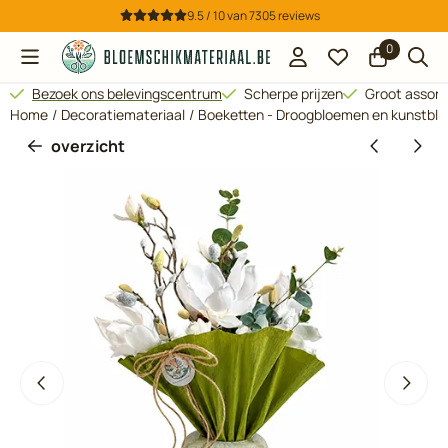
Cookievoorkeuren zijn beschikbaar. Kies instellingen of sta all
9.5 / 10
van
7305
reviews
0
Bezoek ons belevingscentrum
Scherpe prijzen
Groot assor
Home
/
Decoratiemateriaal
/
Boeketten - Droogbloemen en kunstbl
overzicht