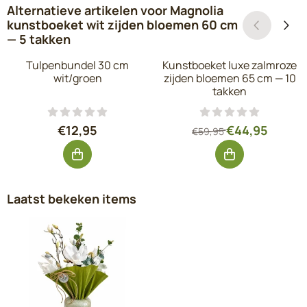
Alternatieve artikelen voor
Magnolia
kunstboeket wit zijden bloemen 60 cm
— 5 takken
Tulpenbundel 30 cm
Kunstboeket luxe zalmroze
wit/groen
zijden bloemen 65 cm — 10
takken
Prijs: 12,95, exclusief btw: 10,70
Van 59,95 voor 4
€12,95
€44,95
€59,95
Laatst bekeken items