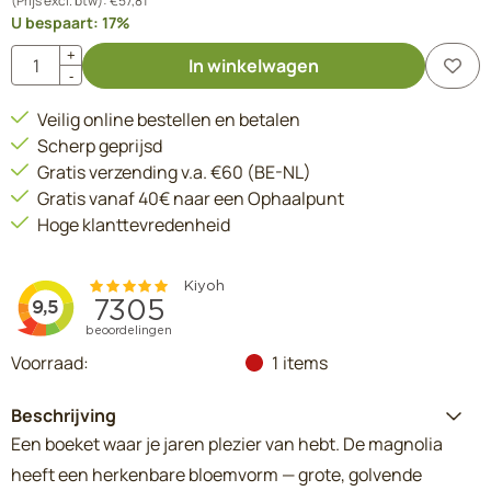
(Prijs excl. btw):
€
57,81
U bespaart:
17
%
Aantal
+
In winkelwagen
-
Veilig online bestellen en betalen
Scherp geprijsd
Gratis verzending v.a. €60 (BE-NL)
Gratis vanaf 40€ naar een Ophaalpunt
Hoge klanttevredenheid
Voorraad:
1
items
Beschrijving
Een boeket waar je jaren plezier van hebt. De magnolia
heeft een herkenbare bloemvorm — grote, golvende