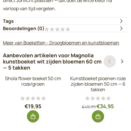
direct zonlicht plaatsen — dat doet de witte kleur na
verloop van tijd vergelen.
Tags
Beoordelingen (
0
)
Meer van Boeketten - Droogbloemen en kunstbloemen
Aanbevolen artikelen voor
Magnolia
kunstboeket wit zijden bloemen 60 cm
— 5 takken
Shola flower boeket 50 cm
Kunstboeket pioenen roze
roze/groen
zijden bloemen 50 cm — 6
takken
Prijs: 19,95, exclusief btw: 16,49
Van 49,95 voor 
€19,95
€34,95
€49,95