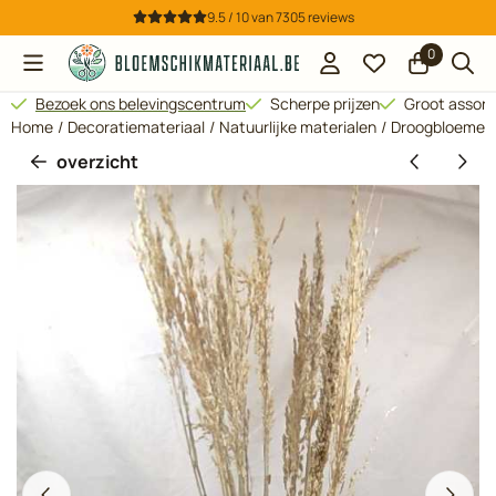
Cookievoorkeuren zijn beschikbaar. Kies instellingen of sta all
9.5 / 10
van
7305
reviews
0
Bezoek ons belevingscentrum
Scherpe prijzen
Groot assor
Home
/
Decoratiemateriaal
/
Natuurlijke materialen
/
Droogbloemen
overzicht