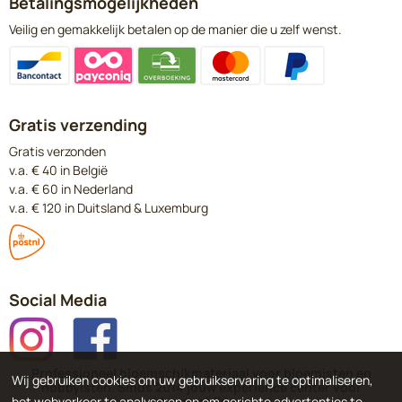
Betalingsmogelijkheden
Veilig en gemakkelijk betalen op de manier die u zelf wenst.
Gratis verzending
Gratis verzonden
v.a. € 40 in België
v.a. € 60 in Nederland
v.a. € 120 in Duitsland & Luxemburg
Social Media
Professioneel bloemschikmateriaal voor bloemisten en
Wij gebruiken cookies om uw gebruikservaring te optimaliseren,
hobbyisten. Sinds 2014 jouw experience center voor
het webverkeer te analyseren en om gerichte advertenties te
bloemschikken.