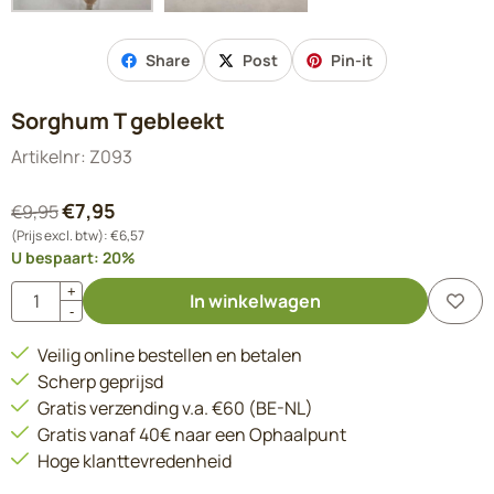
Share
Post
Pin-it
Sorghum T gebleekt
Artikelnr:
Z093
€
7,95
€
9,95
(Prijs excl. btw):
€
6,57
U bespaart:
20
%
Aantal
+
In winkelwagen
-
Veilig online bestellen en betalen
Scherp geprijsd
Gratis verzending v.a. €60 (BE-NL)
Gratis vanaf 40€ naar een Ophaalpunt
Hoge klanttevredenheid