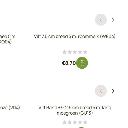
reed 5 m.
Vilt 7.5 cm breed 5 m. roommelk (WE04)
RO04)
, exclusief btw: 8,64
Prijs: 8,70, exclusief btw: 7,19
€8,70
roze (VI14)
Vilt Band +/- 2.5 cm breed 5 m. lang
mosgroen (GU13)