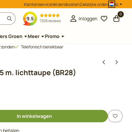
Klantenservice
Verzendkosten
Zakelijke orders
NL
0
9.5
Inloggen
7305 reviews
ers Groen
Meer
Promo
erzonden
Telefonisch bereikbaar
 5 m. lichttaupe (BR28)
In winkelwagen
en betalen