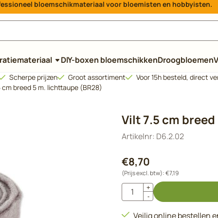
rofessioneel bloemschikmateriaal voor bloemisten en hobbyisten.
e cookies toe.
atiemateriaal
DIY-boxen bloemschikken
Droogbloemen
V
Scherpe prijzen
Groot assortiment
Voor 15h besteld, direct v
.5 cm breed 5 m. lichttaupe (BR28)
Vilt 7.5 cm breed
Artikelnr:
D6.2.02
€
8,70
(Prijs excl. btw):
€
7,19
Aantal
+
-
Veilig online bestellen 