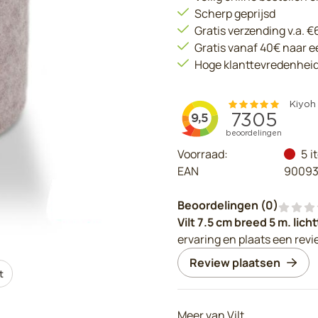
Scherp geprijsd
Gratis verzending v.a. 
Gratis vanaf 40€ naar 
Hoge klanttevredenhei
Voorraad:
5
i
EAN
90093
Beoordelingen (
0
)
Vilt 7.5 cm breed 5 m. lic
ervaring en plaats een revi
Review plaatsen
t
Meer van Vilt