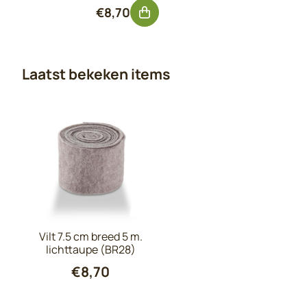
Prijs: 8,70, exclusief btw: 7,19
€8,70
Laatst bekeken items
Vilt 7.5 cm breed 5 m.
lichttaupe (BR28)
€
8,70