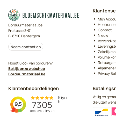
Klantense
Mijn Acco
Hoe kunne
Borduurmateriaal.be
Contact
Fruitesse 3-01
Nieuw
B-8720 Dentergem
Verzendko
Leveringst
Neem contact op
Zakelijke o
Volume kor
Retourgar
Houdt u ook van borduren?
Algemene 
Bekijk onze webshop
Privacy Bel
Borduurmateriaal.be
Klantenbeoordelingen
Betalings
Veilig en gema
die u zelf wens