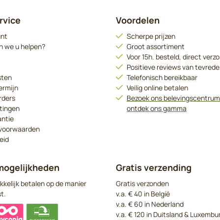
rvice
Voordelen
unt
Scherpe prijzen
n we u helpen?
Groot assortiment
Voor 15h. besteld, direct verz
Positieve reviews van tevrede
sten
Telefonisch bereikbaar
ermijn
Veilig online betalen
rders
Bezoek ons belevingscentrum
tingen
ontdek ons gamma
antie
voorwaarden
eid
mogelijkheden
Gratis verzending
kkelijk betalen op de manier
Gratis verzonden
t.
v.a. € 40 in België
v.a. € 60 in Nederland
v.a. € 120 in Duitsland & Luxembu