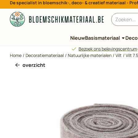
De specialist in bloemschik-, deco- & creatief materiaal - P
Cookievoorkeuren zijn beschikbaar. Kies instellingen of sta all
Zoeken
Nieuw
Basismateriaal
Decor
Bezoek ons belevingscentrum
Home
/
Decoratiemateriaal
/
Natuurlijke materialen
/
Vilt
/
Vilt 7
overzicht