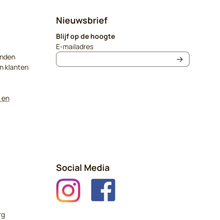
Nieuwsbrief
Blijf op de hoogte
Vul je e-mailadres in voor de nieuwsbrief
E-mailadres
onden
n klanten
 en
Social Media
rg