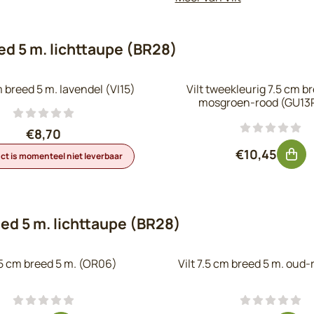
eed 5 m. lichttaupe (BR28)
m breed 5 m. lavendel (VI15)
Vilt tweekleurig 7.5 cm b
mosgroen-rood (GU13
Prijs: 8,70, exclusief btw: 7,19
€8,70
Prijs: 10,45
€10,45
uct is momenteel niet leverbaar
eed 5 m. lichttaupe (BR28)
7.5 cm breed 5 m. (OR06)
Vilt 7.5 cm breed 5 m. oud-