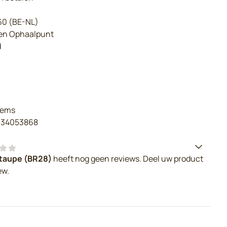
€60 (BE-NL)
een Ophaalpunt
d
tems
34053868
httaupe (BR28)
heeft nog geen reviews. Deel uw product
ew.