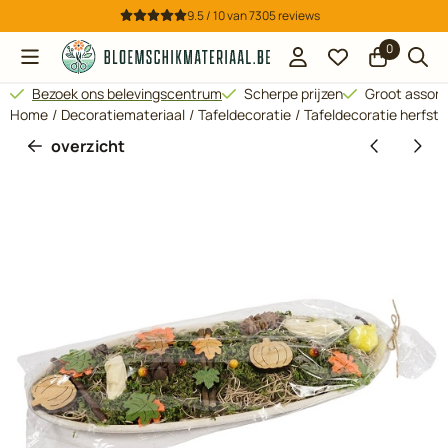
Cookievoorkeuren zijn beschikbaar. Kies instellingen of sta all
9.5 / 10
van
7305
reviews
0
Bezoek ons belevingscentrum
Scherpe prijzen
Groot assor
Home
/
Decoratiemateriaal
/
Tafeldecoratie
/
Tafeldecoratie herfst
overzicht