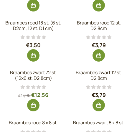
Braambes rood 18 st. (6 st.
Braambes rood 12 st.
D2cm, 12 st. D1 cm)
D2.8cm
Prijs: 3,50, exclusief btw: 2,89
Prijs: 3,79, excl
€3,50
€3,79
Braambes zwart 72 st.
Braambes zwart 12 st.
(12x6 st. D2.8cm)
D2.8cm
Van 17,95 voor 12,56, exclusief btw: 10,38
Prijs: 3,79, excl
€12,56
€3,79
€17,95
Braambes rood 8 x 8 st.
Braambes zwart 8 x 8 st.