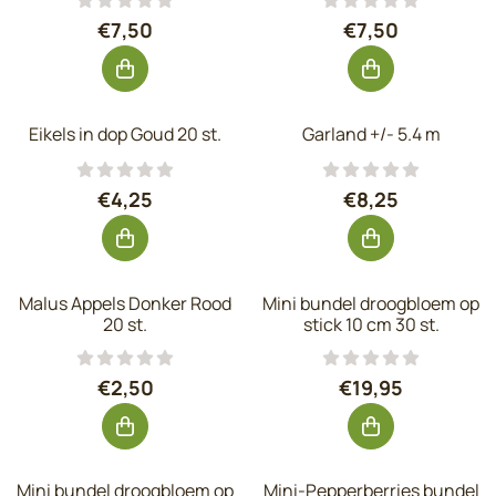
Prijs: 7,50, exclusief btw: 6,20
Prijs: 7,50, excl
€7,50
€7,50
Eikels in dop Goud 20 st.
Garland +/- 5.4 m
Prijs: 4,25, exclusief btw: 3,51
Prijs: 8,25, excl
€4,25
€8,25
Malus Appels Donker Rood
Mini bundel droogbloem op
20 st.
stick 10 cm 30 st.
Prijs: 2,50, exclusief btw: 2,07
Prijs: 19,95, ex
€2,50
€19,95
Mini bundel droogbloem op
Mini-Pepperberries bundel