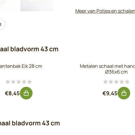
Meer van Potjes en schale
t
aal bladvorm 43 cm
antenbak Eik 28 cm
Metalen schaal met hand
Ø36x6 cm
Prijs: 8,45, exclusief btw: 6,98
Prijs: 9,45,
€8,45
€9,45
haal bladvorm 43 cm