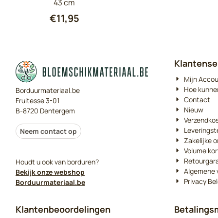
43 cm
€
11,95
Klantense
Mijn Acco
Hoe kunne
Borduurmateriaal.be
Contact
Fruitesse 3-01
Nieuw
B-8720 Dentergem
Verzendko
Leveringst
Neem contact op
Zakelijke o
Volume kor
Retourgar
Houdt u ook van borduren?
Algemene 
Bekijk onze webshop
Privacy Bel
Borduurmateriaal.be
Klantenbeoordelingen
Betalings