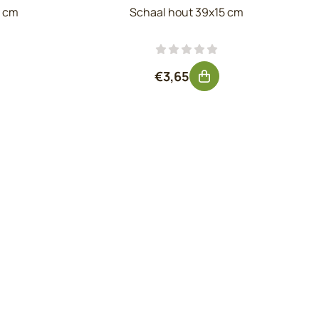
5 cm
Schaal hout 39x15 cm
, exclusief btw: 13,60
Prijs: 3,65, exclusief btw: 3,
€3,65