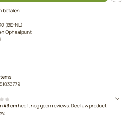
en betalen
€60 (BE-NL)
een Ophaalpunt
d
items
51033779
m 43 cm
heeft nog geen reviews. Deel uw product
ew.