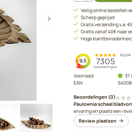
Veilig online bestellen 
Scherp geprijsd
Gratis verzending v.a. 
Gratis vanaf 40€ naar 
Hoge klanttevredenhei
Voorraad:
37
EAN
54008
Beoordelingen (
0
)
Paulownia schaal bladvor
ervaring en plaats een revi
Review plaatsen