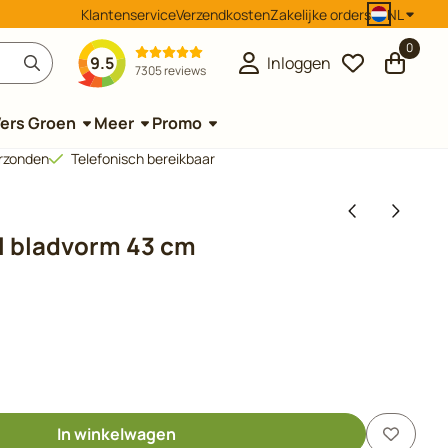
Klantenservice
Verzendkosten
Zakelijke orders
NL
0
9.5
Inloggen
7305 reviews
ers Groen
Meer
Promo
erzonden
Telefonisch bereikbaar
l bladvorm 43 cm
In winkelwagen