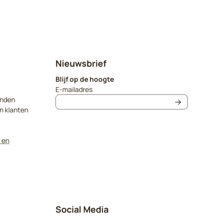
Nieuwsbrief
Blijf op de hoogte
Vul je e-mailadres in voor de nieuwsbrief
E-mailadres
onden
n klanten
 en
Social Media