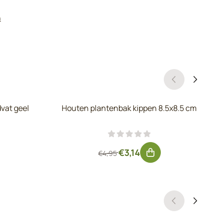
n
vat geel
Houten plantenbak kippen 8.5x8.5 cm
 exclusief btw: 7,81
Van 4,95 voor 3,14, exclusief
€3,14
€4,95