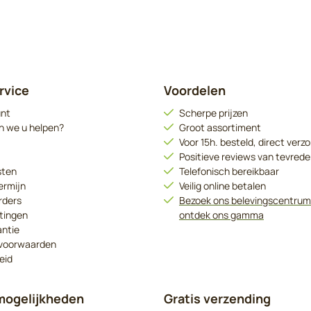
rvice
Voordelen
unt
Scherpe prijzen
n we u helpen?
Groot assortiment
Voor 15h. besteld, direct verz
Positieve reviews van tevrede
sten
Telefonisch bereikbaar
ermijn
Veilig online betalen
rders
Bezoek ons belevingscentrum
tingen
ontdek ons gamma
antie
voorwaarden
eid
mogelijkheden
Gratis verzending