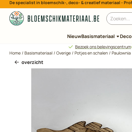
De specialist in bloemschik-, deco- & creatief materiaal - P
Cookievoorkeuren zijn beschikbaar. Kies instellingen of sta all
Zoeken
Nieuw
Basismateriaal
Decor
Bezoek ons belevingscentrum
Home
/
Basismateriaal
/
Overige
/
Potjes en schalen
/
Paulownia
overzicht