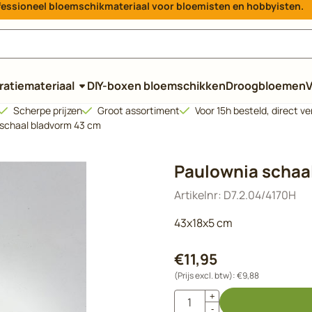
rofessioneel bloemschikmateriaal voor bloemisten en hobbyisten.
e cookies toe.
atiemateriaal
DIY-boxen bloemschikken
Droogbloemen
V
Scherpe prijzen
Groot assortiment
Voor 15h besteld, direct v
 schaal bladvorm 43 cm
Paulownia schaa
Artikelnr:
D7.2.04/4170H
43x18x5 cm
€
11,95
(Prijs excl. btw):
€
9,88
Aantal
+
-