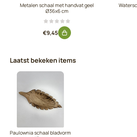
Metalen schaal met handvat geel
Watersc
Ø36x6 cm
Prijs: 9,45, exclusief btw: 7,81
€9,45
Laatst bekeken items
Paulownia schaal bladvorm