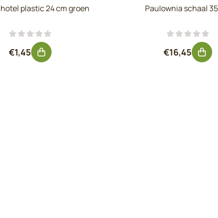
hotel plastic 24 cm groen
Paulownia schaal 3
Prijs: 1,45, exclusief btw: 1,20
Prijs: 16,45
€1,45
€16,45