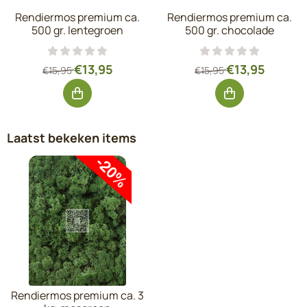
Rendiermos premium ca.
Rendiermos premium ca.
500 gr. lentegroen
500 gr. chocolade
Van 15,95 voor 13,95, exclusief btw: 11,53
Van 15,95 voor 1
€13,95
€13,95
€15,95
€15,95
Laatst bekeken items
Rendiermos premium ca. 3