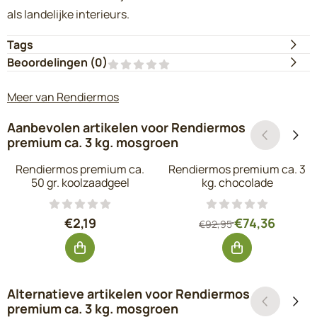
als landelijke interieurs.
Tags
Beoordelingen (
0
)
Meer van Rendiermos
Aanbevolen artikelen voor
Rendiermos
premium ca. 3 kg. mosgroen
Rendiermos premium ca.
Rendiermos premium ca. 3
50 gr. koolzaadgeel
kg. chocolade
Prijs: 2,19, exclusief btw: 1,81
Van 92,95 voor 7
€2,19
€74,36
€92,95
Alternatieve artikelen voor
Rendiermos
premium ca. 3 kg. mosgroen