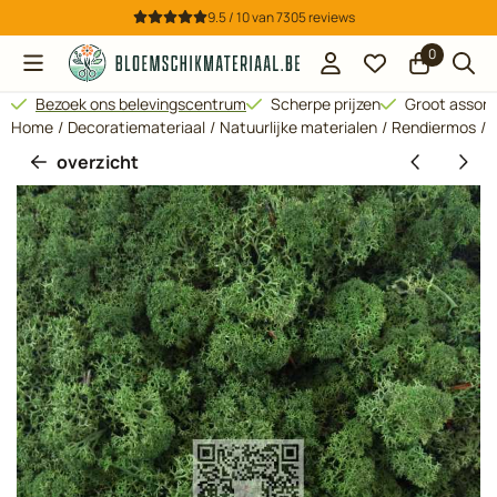
Cookievoorkeuren zijn beschikbaar. Kies instellingen of sta all
9.5 / 10
van
7305
reviews
0
Bezoek ons belevingscentrum
Scherpe prijzen
Groot assor
Home
/
Decoratiemateriaal
/
Natuurlijke materialen
/
Rendiermos
/
overzicht