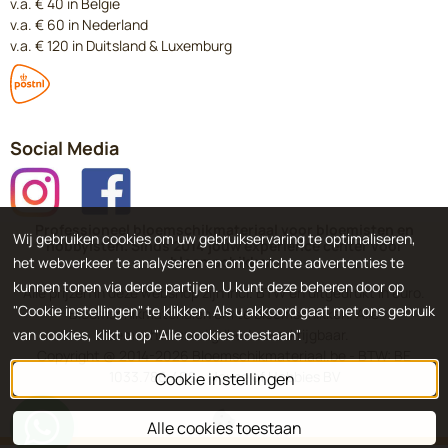
v.a. € 40 in België
v.a. € 60 in Nederland
v.a. € 120 in Duitsland & Luxemburg
Social Media
Professioneel bloemschikmateriaal voor bloemisten en
Wij gebruiken cookies om uw gebruikservaring te optimaliseren,
hobbyisten. Sinds 2014 jouw experience center voor
bloemschikken.
het webverkeer te analyseren en om gerichte advertenties te
kunnen tonen via derde partijen. U kunt deze beheren door op
Alle prijzen in deze webshop zijn incl. BTW en uitgedrukt in euro.
"Cookie instellingen" te klikken. Als u akkoord gaat met ons gebruik
Bloemschikmaterialen om te bloemschikken. Alle
bloemschikbenodigdheden verkrijgbaar.
van cookies, klikt u op "Alle cookies toestaan".
Copyright @ 2014-
2026
Bloemschikmateriaal.be - BTW: BE
1033.786.408 - House of Hobbies BV
Cookie instellingen
Alle cookies toestaan