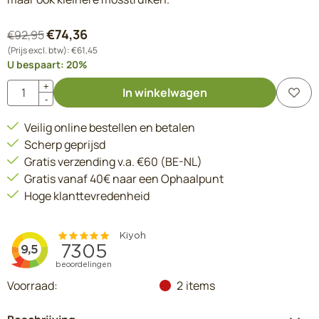
€
74,36
€
92,95
(Prijs excl. btw):
€
61,45
U bespaart:
20
%
Aantal
+
In winkelwagen
-
Veilig online bestellen en betalen
Scherp geprijsd
Gratis verzending v.a. €60 (BE-NL)
Gratis vanaf 40€ naar een Ophaalpunt
Hoge klanttevredenheid
Voorraad:
2
items