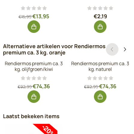
Van 15,95 voor 13,95, exclusief btw: 11,53
Prijs: 2,19, exclu
€13,95
€2,19
€15,95
Alternatieve artikelen voor
Rendiermos
premium ca. 3 kg. oranje
Rendiermos premium ca. 3
Rendiermos premium ca. 3
kg. olijfgroen/kiwi
kg. naturel
Van 92,95 voor 74,36, exclusief btw: 61,45
Van 92,95 voor 7
€74,36
€74,36
€92,95
€92,95
Laatst bekeken items