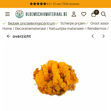
Cookievoorkeuren zijn beschikbaar. Kies instellingen of sta all
9.5 / 10
van
7305
reviews
0
Bezoek ons belevingscentrum
Scherpe prijzen
Groot assor
Home
/
Decoratiemateriaal
/
Natuurlijke materialen
/
Rendiermos
/
overzicht