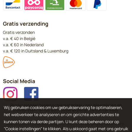
Gratis verzending
Gratis verzonden
v.a. € 40 in België
v.a. € 60 in Nederland
v.a. € 120 in Duitsland & Luxemburg
Social Media
Professioneel bloemschikmateriaal voor bloemisten en
Wij gebruiken cookies om uw gebruikservaring te optimaliseren,
hobbyisten. Sinds 2014 jouw experience center voor
bloemschikken.
het webverkeer te analyseren en om gerichte advertenties te
kunnen tonen via derde partijen. U kunt deze beheren door op
Alle prijzen in deze webshop zijn incl. BTW en uitgedrukt in euro.
"Cookie instellingen" te klikken. Als u akkoord gaat met ons gebruik
Bloemschikmaterialen om te bloemschikken. Alle